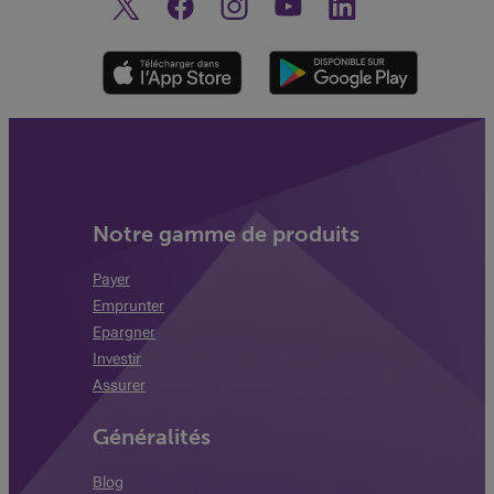
Twitter
Facebook
Instagram
Découvrez notre chaine You
Linkedin
Notre gamme de produits
Payer
Emprunter
Epargner
Investir
Assurer
Généralités
Blog