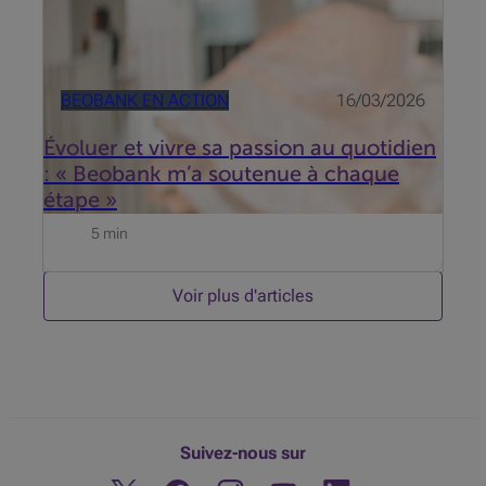
BEOBANK EN ACTION
16/03/2026
Évoluer et vivre sa passion au quotidien
: « Beobank m’a soutenue à chaque
étape »
5 min
Voir plus d'articles
Suivez-nous sur