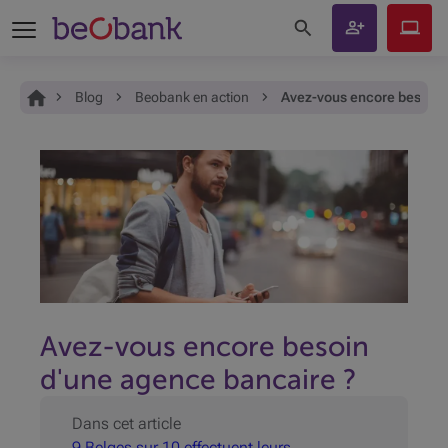
Rechercher sur le site
Devenir
Beobank
client
Online
Vous êtes ici:
Accueil
Blog
Beobank en action
Avez-vous encore besoin 
Avez-vous encore besoin
d'une agence bancaire ?
Dans cet article
9 Belges sur 10 effectuent leurs