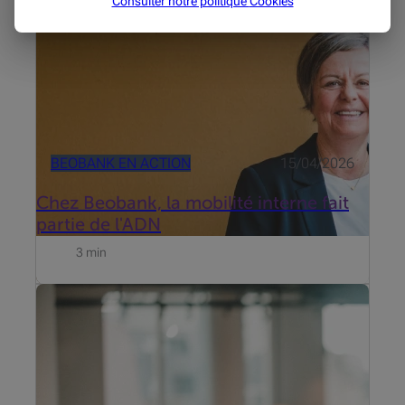
Consulter notre politique
Cookies
Vreven et Inge Everaert.
BEOBANK EN ACTION
15/04/2026
Chez Beobank, la mobilité interne fait
partie de l'ADN
3 min
Mariam dirige une équipe qui porte la satisfaction
client et la mobilité interne. Beobank l’a encouragé à
chaque étape de son évolution vers sa fonction de
management actuelle.