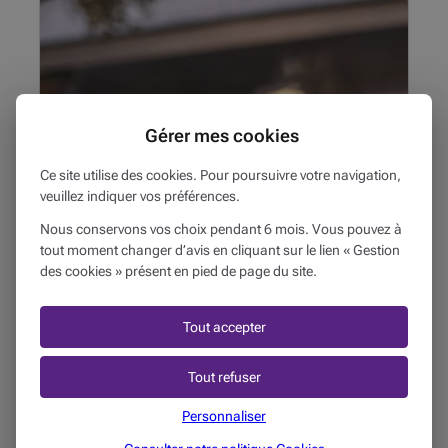
Partager l’addition d’un restaurant, rembourser un
ami après un week-end ou envoyer de l’argent à un
proche n’a jamais été aussi simple.
Gérer mes cookies
Ce site utilise des cookies. Pour poursuivre votre navigation,
veuillez indiquer vos préférences.
BEOBANK EN ACTION
29/06/2026
Nous conservons vos choix pendant 6 mois. Vous pouvez à
tout moment changer d’avis en cliquant sur le lien « Gestion
Beobank lance Beobank Pay : Envoyez
des cookies » présent en pied de page du site.
et recevez de l’argent instantanément
avec Wero
Tout accepter
4 min
Tout refuser
« Chaque collaborateur est encouragé à prendre en
main son propre développement et à rechercher lui
Personnaliser
même des opportunités internes », expliquent Sara