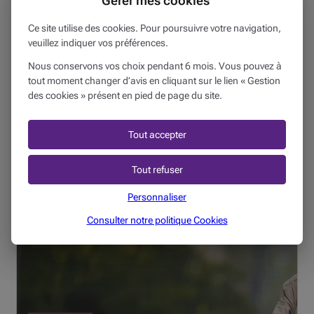
Gérer mes cookies
Ce site utilise des cookies. Pour poursuivre votre navigation,
veuillez indiquer vos préférences.
Nous conservons vos choix pendant 6 mois. Vous pouvez à
MA PENSION
28/10/2021
tout moment changer d’avis en cliquant sur le lien « Gestion
des cookies » présent en pied de page du site.
Une bonne lasagne pour votre retraite
4 min
Tout accepter
Afin de réaliser des économies, le gouvernement a décidé
de geler temporairement une série de dépenses donnant
Tout refuser
droit à une réduction d'impôt. Ce n'est qu'à partir de
Personnaliser
l'exercice de revenus 2024 qu'elles seront à nouveau
ada...
Consulter notre politique
Cookies