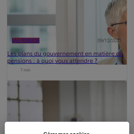
MA PENSION
09/12/2021
Les plans du gouvernement en matière de
pensions : à quoi vous attendre ?
7 min
La base reste la pension légale, versée par l'État. Son
montant dépend du statut que vous aviez pendant votre
carrière (fonctionnaire, salarié ou indépendant), du
nombre d'années de travail ou d'années assimilées ainsi
que...