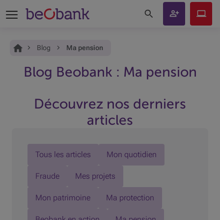
Rechercher sur le site
Devenir
Beobank
client
Online
Vous êtes ici:
Accueil
Blog
Ma pension
Blog Beobank : Ma pension
Découvrez nos derniers
articles
Tous les articles
Mon quotidien
Fraude
Mes projets
Mon patrimoine
Ma protection
Beobank en action
Ma pension