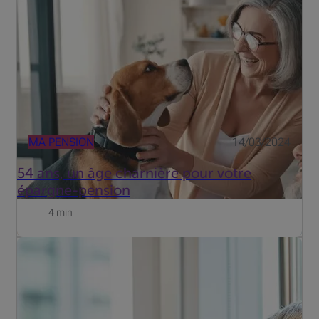
retraite. Mais il est important de bien suivre vos
versements, surtout à 54 ans.
MA PENSION
14/03/2024
54 ans, un âge charnière pour votre
épargne-pension
4 min
En septembre, la ministre des Pensions, Karine Lalieux, a
annoncé sa grande réforme des pensions, qui compte
beaucoup de nouveautés. Attention, les plans de la
ministre ne sont que des plans. Le dossier est toujours
en cou...