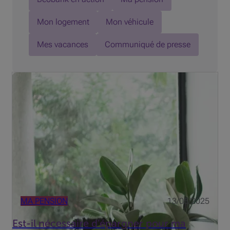
Mon logement
Mon véhicule
Mes vacances
Communiqué de presse
Vous pensez qu'il est inutile de commencer à épargner
pour votre retraite avant 40 ans ? Détrompez-vous : plus
tôt vous commencez, plus il vous sera facile de
constituer un capital substantiel qui vous permettra de
mainten...
MA PENSION
13/05/2025
Est-il nécessaire d’épargner pour ma