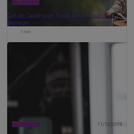
MA PENSION
08/01/2021
Gel de l'avantage fiscal pour l'épargne-
pension
1 min
Le montant de la pension de survie que vous touchez en
plus de vos revenus personnels dépend de la carrière de
votre conjoint décédé et de son statut – indépendant,
salarié ou fonctionnaire. Ce montant est toutefois
limité...
MA PENSION
11/10/2019