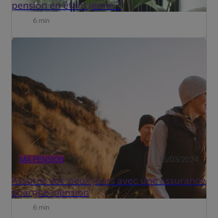
pension en étant jeune ?
6 min
Même si nous n'aimons généralement pas qu'on nous le
rappelle, il est impossible d'y échapper : nous ne
rajeunissons pas et, un jour, nous prendrons notre
retraite. Nombreux sont ceux qui constatent alors que la
pension lé...
MA PENSION
15/03/2024
Assurez vos vieux jours avec une assurance
épargne-pension
6 min