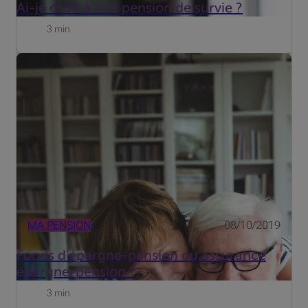
Ai-je droit à une pension de survie ?
3 min
Peu importe que vous choisissiezun fonds d'épargne-
pensionou uneassurance épargne-pension: vous
bénéficierez de toute façon d'une réduction d'impôt. Si
vous épargnez jusqu'à 980 euros, vous aurez droit dans
les deux cas à ...
MA PENSION
08/10/2019
Fonds d'épargne-pension ou assurance
épargne-pension ?
3 min