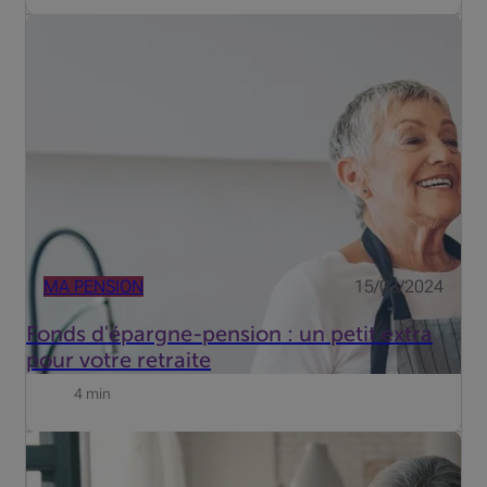
Pour de nombreux jeunes, lapensionest une réalité des
plus lointaines. Cela se comprend, puisqu'ils ne partiront
à la retraite que dans plusieurs décennies. Cela vaut
pourtant la peine d'y réfléchir à temps, car ‘prendre s...
MA PENSION
15/03/2024
Fonds d'épargne-pension : un petit extra
pour votre retraite
4 min
L'épargne-pension est une formule fiscalement
avantageuse pour vous constituer un capital pour la