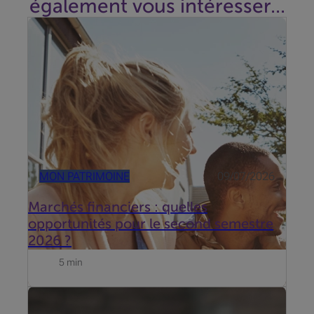
également vous intéresser...
Entre tensions géopolitiques et révolution de l’IA, les
marchés restent résilients. Quels thèmes privilégier
au second semestre ?
MON PATRIMOINE
09/07/2026
Marchés financiers : quelles
opportunités pour le second semestre
2026 ?
5 min
Mise à jour du 19 juni 2026