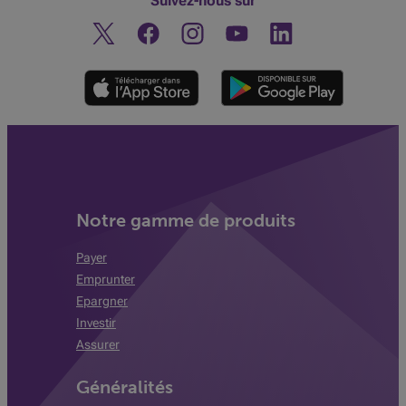
Suivez-nous sur
Twitter
Facebook
Instagram
Découvrez notre chaine You
Linkedin
Notre gamme de produits
Payer
Emprunter
Epargner
Investir
Assurer
Généralités