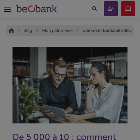
Rechercher sur le site
Devenir
Beobank
client
Online
Vous êtes ici:
Accueil
Blog
Mon patrimoine
Comment Beobank sélectionne
De 5 000 à 10 : comment