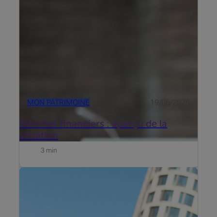
MON PATRIMOINE
19/06/2026
Marchés financiers : aperçu de la
situation
3 min
Beobank s’est intéressé aux freins qui entourent
l’investissement et propose dès maintenant
Beobank Smart Invest. Découvrez le témoignage de
Roel de Buyser, Invest Advisory chez Beobank.