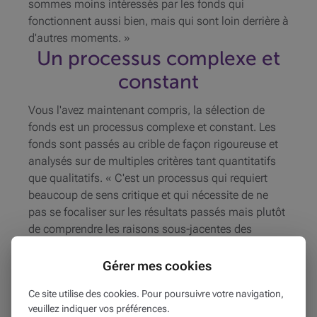
sommes moins intéressés par les fonds qui
fonctionnent aussi bien, mais qui sont loin derrière à
d'autres moments. »
Un processus complexe et
constant
Vous l'avez maintenant compris, la sélection de
fonds est un processus complexe et constant. Les
fonds sont passés au crible de façon rigoureuse et
analysés sur de multiples critères tant quantitatifs
que qualitatifs. « C'est un processus qui requiert
beaucoup de sens critique et qui nécessite de ne
pas se focaliser sur les résultats passés mais plutôt
de comprendre les raisons sous-jacentes des
performances des fonds. Il s'agit d'adopter une
approche ouverte
tout en portant une grande
Gérer mes cookies
attention aux détails », conclut Marc Danneels.
Ce site utilise des cookies. Pour poursuivre votre navigation,
Trop de fonds
veuillez indiquer vos préférences.