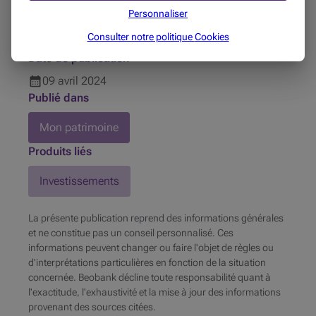
5 min
Personnaliser
Auteur
Consulter notre politique
Cookies
Beobank
Date de publication
09
avril
2024
Publié dans
Mon patrimoine
Produits liés
Investissements
La présente publication reprend des informations générales
et ne constitue pas un conseil personnalisé. Ces
informations peuvent changer ou faire l'objet de règles ou
d'interprétations particulières en fonction de la situation
concernée. Beobank décline toute responsabilité quant à
l'exactitude, l'exhaustivité et la mise à jour des informations
provenant des sources citées.