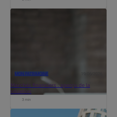
Mise à jour du 19 juni 2026
MON PATRIMOINE
19/06/2026
Marchés financiers : aperçu de la
situation
3 min
Beobank s’est intéressé aux freins qui entourent