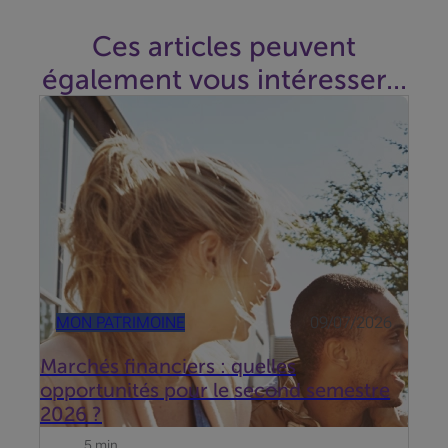
Ces articles peuvent
également vous intéresser...
Entre tensions géopolitiques et révolution de l’IA, les
marchés restent résilients. Quels thèmes privilégier
au second semestre ?
MON PATRIMOINE
09/07/2026
Marchés financiers : quelles
opportunités pour le second semestre
2026 ?
5 min