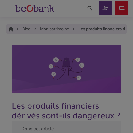
Rechercher sur le site
Devenir
Beobank
client
Online
Vous êtes ici:
Accueil
Blog
Mon patrimoine
Les produits financiers dériv
Les produits financiers
dérivés sont-ils dangereux ?
Dans cet article