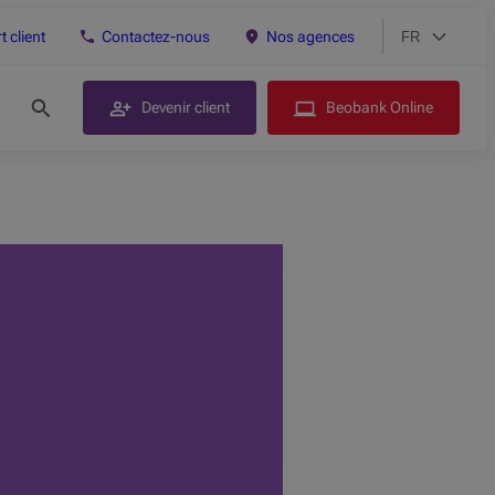
 client
Contactez-nous
Nos agences
FR
Choix de lang
Version actuell
Devenir client
Beobank Online
Rechercher sur le site