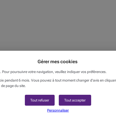
Gérer mes cookies
s. Pour poursuivre votre navigation, veuillez indiquer vos préférences.
x pendant 6 mois. Vous pouvez à tout moment changer d’avis en cliquant s
 de page du site.
ations générales et ne constitue pas un conseil personnalisé. Ces informa
 fonction de la situation concernée. Beobank décline toute responsabilité qu
Tout refuser
Tout accepter
rces citées.
Personnaliser