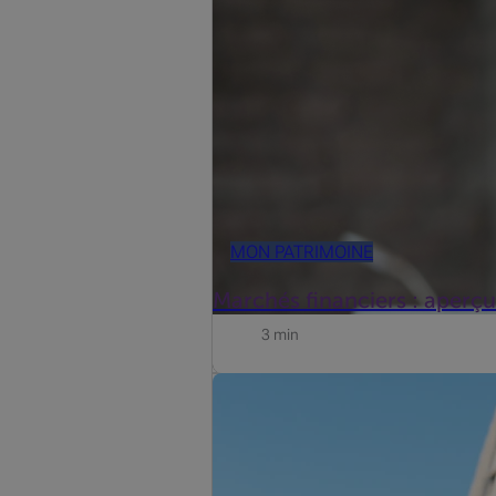
MON PATRIMOINE
Marchés financiers : aperçu 
3 min
Beobank s’est intéressé aux freins 
témoignage de Roel de Buyser, Inves