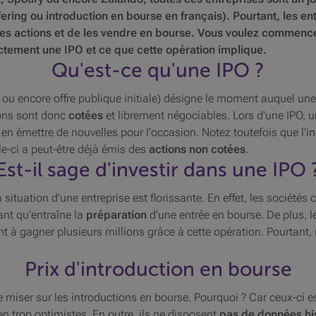
Offering ou introduction en bourse en français). Pourtant, les
es actions et de les vendre en bourse. Vous voulez commencer 
actement une IPO et ce que cette opération implique.
Qu'est-ce qu'une IPO ?
 ou encore offre publique initiale) désigne le moment auquel une
ions sont donc
cotées
et librement négociables. Lors d'une IPO, u
 en émettre de nouvelles pour l'occasion. Notez toutefois que l'i
lle-ci a peut-être déjà émis des
actions non cotées
.
Est-il sage d'investir dans une IPO 
ituation d'une entreprise est florissante. En effet, les sociétés 
ant qu'entraîne la
préparation
d'une entrée en bourse. De plus, l
 à gagner plusieurs millions grâce à cette opération. Pourtant, r
Prix d'introduction en bourse
 miser sur les introductions en bourse. Pourquoi ? Car ceux-ci e
en trop optimistes. En outre, ils ne disposent
pas de
données hi