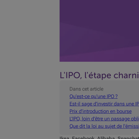
L'IPO, l'étape charn
Dans cet article
Qu'est-ce qu'une IPO ?
Est-il sage d'investir dans une I
Prix d'introduction en bourse
L'IPO, loin d'être un passage obl
Que dit la loi au sujet de l'émissi
Ikea, Facebook, Alibaba, Snapchat,