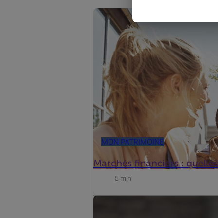
Ces art
Entre tensions géopolitiques et révol
MON PATRIMOINE
Marchés financiers : quelle
5 min
Mise à jour du 19 juni 2026