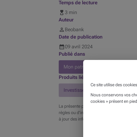
Temps de lecture
3 min
Auteur
Beobank
Date de publication
09
avril
2024
Publié dans
Mon patrimoine
Produits liés
Ce site utilise des cookie
Investissements
Nous conservons vos choi
cookies » présent en pied
La présente publication reprend des inform
règles ou d'interprétations particulières en
à jour des informations provenant des sou