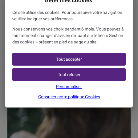
Gérer mes cookies
Ce site utilise des cookies. Pour poursuivre votre navigation,
veuillez indiquer vos préférences.
MON QUOTIDIEN
05/11/2019
Nous conservons vos choix pendant 6 mois. Vous pouvez à
Dans quelle limite un retraité peut-il
tout moment changer d’avis en cliquant sur le lien « Gestion
des cookies » présent en pied de page du site.
gagner des revenus complémentaires ?
4 min
Tout accepter
La mise à la retraite survient le premier jour du mois
suivant celui au cours duquel le travailleur a atteint l'âge
Tout refuser
légal de la retraite. Depuis 2009, celui-ci est fixé à 65 ans
Personnaliser
pour les hommes et les femmes indistinctemen...
Consulter notre politique
Cookies