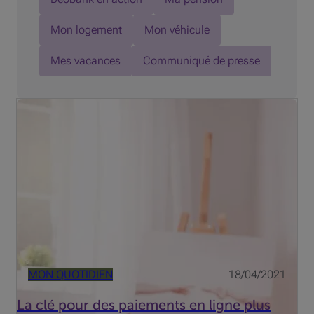
Mon logement
Mon véhicule
Mes vacances
Communiqué de presse
200.000 Belges ont donc réalisé leur premier achat en
ligne en 2020. Une année marquée par le coronavirus qui
a fait exploser les e-shop : plus de 20.000 nouvelles
boutiques en Belgique. Un record ! Mais l'e-commerce
est é...
MON QUOTIDIEN
18/04/2021
La clé pour des paiements en ligne plus