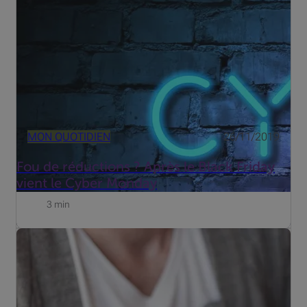
progressivement parties des traditions de fin d'année de
nos pays. Après le Thanksgiving Day (le quatrième jeudi
de novembre ...
MON QUOTIDIEN
26/11/2019
Fou de réductions ? Après le Black Friday
vient le Cyber Monday
3 min
C'est depuis 2014 que les entreprises sont autorisées à
arrondir le montant total d'une facture au multiple de
cinq centimes d'euro le plus proche, soit 2,35 euros en
lieu et place de 2,36 euros. Dès le 1er décembre,l'arro...