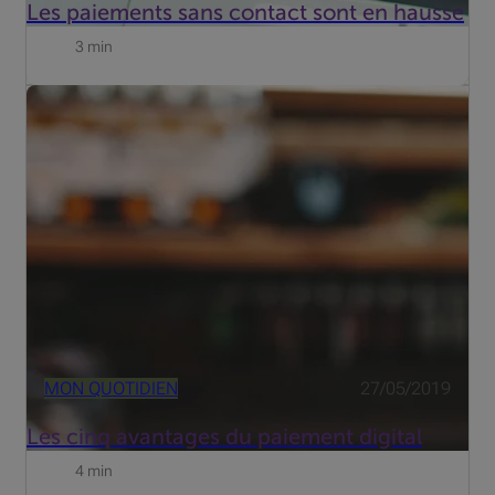
Les paiements sans contact sont en hausse
3 min
Selon Febelfin, la fédération belge du secteur
financier,63% de tous les paiements en Belgique sont
encore effectués en espèces. Une récente étude menée
par iVOX, commandée par Febelfin, révèle plus de
détails. Plus de la ...
MON QUOTIDIEN
27/05/2019
Les cinq avantages du paiement digital
4 min