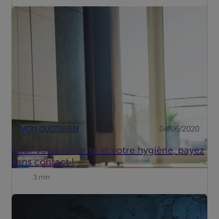
Lors des paiements aussi, l'hygiène est cruciale.Préférer
les paiements digitauxest un premier pas depuis le
déconfinement et la réouverture des magasins. Mais il
est possible d'aller plus loin grâce au paiement sans
contact.
MON QUOTIDIEN
04/06/2020
Pour votre sécurité et votre hygiène, payez
sans contact !
3 min
Black Friday et Cyber Monday ne sont plus des
phénomènes purement américain. Les deux jours font