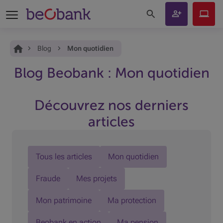
Rechercher sur le site
Devenir
Beobank
client
Online
Vous êtes ici:
Accueil
Blog
Mon quotidien
Blog Beobank : Mon quotidien
Découvrez nos derniers
articles
Tous les articles
Mon quotidien
Fraude
Mes projets
Mon patrimoine
Ma protection
Beobank en action
Ma pension