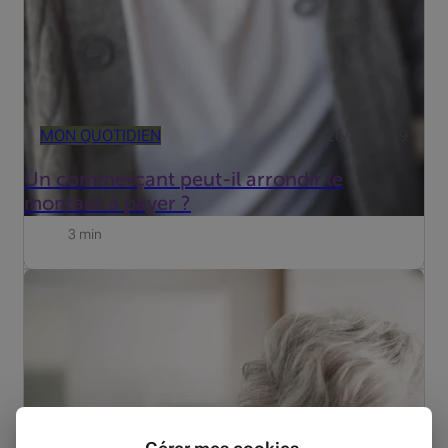
MON QUOTIDIEN
26/11/2019
Un commerçant peut-il arrondir le
montant à payer ?
3 min
Tous les autres retraités sont soumis au plafonnement
de leurs revenus complémentaires. S'ils dépassent ce
plafond, leur pension est réduite, voire supprimée.