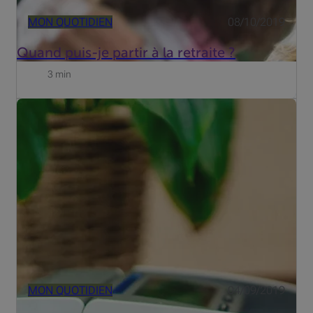
MON QUOTIDIEN
08/10/2019
Quand puis-je partir à la retraite ?
3 min
Le paiement sans contact est la nouvelle méthode de
paiement. Au lieu d'insérer votre carte de paiement dans
le terminal de paiement et d'entrer votre code PIN, il vous
suffit de maintenir votre carte contre le terminal. E...
MON QUOTIDIEN
04/09/2019