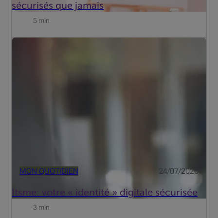
sécurisés que jamais
5 min
Les médias s'en faisaient récemment l'écho: l'application
belge Itsme compte désormais plus de deux millions
d'utilisateurs. Lancé en 2017 par un consortium de
banques et d'opérateurs télécom (le Belgian Mobile ID),
cet ou...
MON QUOTIDIEN
24/07/2020
Itsme: votre « identité » digitale sécurisée
3 min