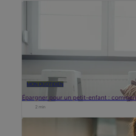
Vous pouvez parfaitement ouvrir un compte au nom de v
de tangible en main et sera incité à épargner lui-m...
MON QUOTIDIEN
Épargner pour un petit-enfant : commen
2 min
La première et bonne question à vous poser est de sav
l'enseignement secondaire et avoir quinze ans accomp