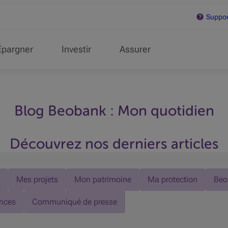
Support
Épargner
Investir
Assurer
Blog Beobank : Mon quotidien
Découvrez nos derniers articles
Mes projets
Mon patrimoine
Ma protection
Beo
nces
Communiqué de presse