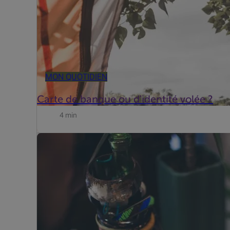
MON QUOTIDIEN
Carte de banque ou d'identité volée ?
4 min
Dans de nombreuses grandes villes chinoises, c'est déj
Bancontact a publié les résultats de sa grande enquê.