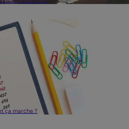
mment ça marche ?
Beobank ou d'une autre banque il y a plus de 6 ans, vous bénéfi
e...
nt ça marche ?