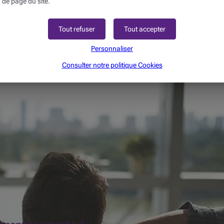
 de page du site.
Tout refuser
Tout accepter
Personnaliser
Consulter notre politique
Cookies
n duquel vous transférezun montant fixe, à intervalles régulier
...