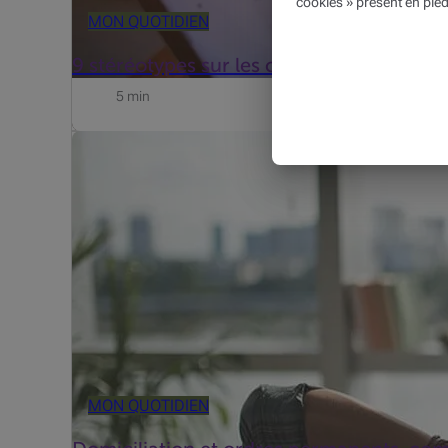
cookies » présent en pied
MON QUOTIDIEN
9 stéréotypes sur les cartes de crédit
5 min
Un ordre permanentest un virement automatique au moye
pour le paiement de cotisations ou de loyers ou pour le
MON QUOTIDIEN