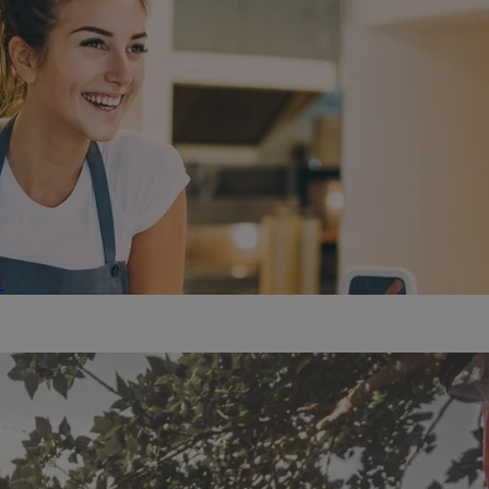
t
otre carte d'identité est perdue ou volée. Votre première réactio
..