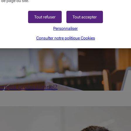
 de page du site.
Tout refuser
Tout accepter
Personnaliser
Consulter notre politique
Cookies
compte professionnel?
ent bénéficier d'un taux réel d'imposition de 20,4 % sur les pr
i ...