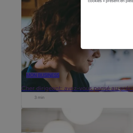
cookies » présent en pied
Vous vous versez donc (peut-être) un salaire… ...
MON BUSINESS
Cher dirigeant: avez-vous pensé au pré
3 min
Reprenons depuis le début. Depuis 2018, les PME peuv
aussi le cas en 2019. Dès 2020 (exercice 2021), celui-c