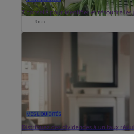
7 conseils pour identifier et résoudre le
3 min
Au moment de cueillir les fruits de l'activité de votre
ordinaires en fin d'année ? Vous allez perdre des pl...
MES LIQUIDITÉS
Distribuez des dividendes à un taux rédui