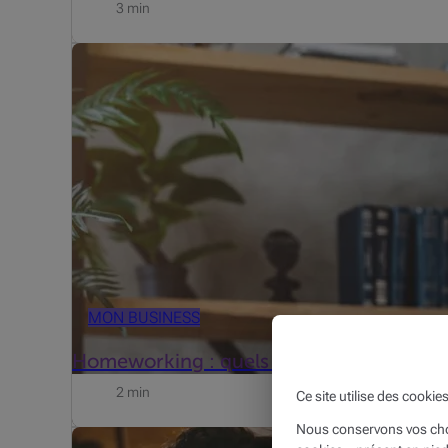
3 min
Un bureau à domicile ? Certains frais réels sont donc 
consiste à déterminer la « surface » allouée à l'act...
MON BUSINESS
Homeworking : quels frais professionnel
2 min
Ce site utilise des cookie
Nous conservons vos choi
Pour bien comprendre, reprenons « l'histoire » depuis l