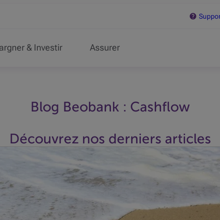
Support
argner & Investir
Assurer
Blog Beobank : Cashflow
Découvrez nos derniers articles
révisibles... C'est le cas du pécule de vacances de vos collaborat
s...