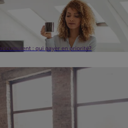
'accumulent : qui payer en priorité?
 croissance et la rentabilité au beau fixe… Pourtant, elle est en cr