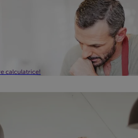
e calculatrice!
me temps, vos factures s'accumulent… Et pour cause, vos rentré
peut-êt...