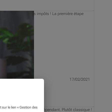
ncher la partprode vos impôts ! La première étape
17/02/2021
ur le lien « Gestion des
ont vous êtes dirigeant indépendant. Plutôt classique !