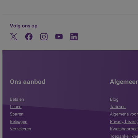
Volg ons op
Twitter
Facebook
Instagram
Ontdek ons YouTube-kanaal
Linkedin
Ons aanbod
Algemee
Betalen
Blog
Lenen
Tarieven
Sparen
Algemene voor
Beleggen
Privacy, beveil
Verzekeren
Kwetsbaarhed
Toegankelijkhe