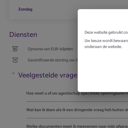
Zondag
Deze website gebruikt co
Diensten
Uw keuze wordt bewaard 
onderaan de website.
Opname van EUR-biljetten
Gecertificeerde storting van EUR-biljetten
Veelgestelde vragen
Maskeren
Hoe weet u of uw agentschap specifieke openingsuren h
Wat kan ik doen als ik een dringende vraag heb buiten 
Welke documenten moet ik meenemen naar mijn afspra