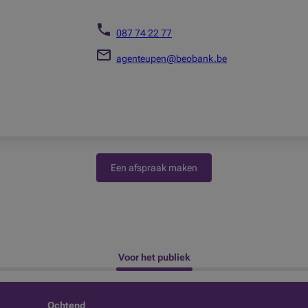
087 74 22 77
agenteupen@beobank.be
Een afspraak maken
 Voor het publiek 
Ochtend