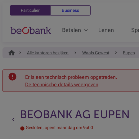
Particulier
Business
Betalen
Lenen
Sp
Alle kantoren bekijken
Waals Gewest
Eupen
Onthaal
Er is een technisch probleem opgetreden.
De technische details weergeven
BEOBANK AG EUPEN
Terug naar de vorige pagina
Gesloten, opent maandag om 9u00