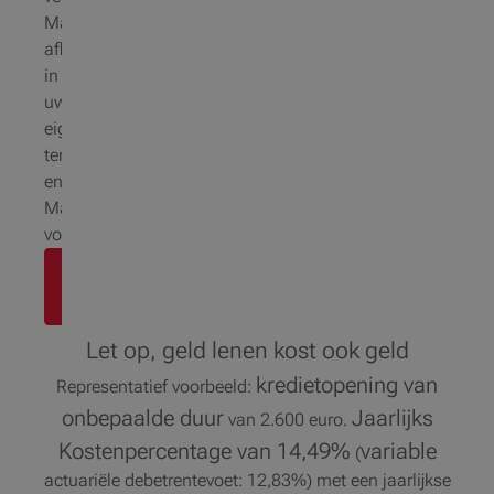
Maandelijkse
aflossingen
in
uw
eigen
tempo
en
Mastercard-
voordelen
Online
aanvragen
Let op, geld lenen kost ook geld
kredietopening van
Representatief voorbeeld:
onbepaalde duur
Jaarlijks
van 2.600 euro.
Kostenpercentage van 14,49%
variable
(
actuariële debetrentevoet: 12,83%) met een jaarlijkse