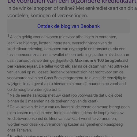
De voordelen van een bijzondere kredietkaart
In de winkel shoppen of online? Met eenkredietkaartkan dit a
voordelen, kortingen of verzekeringen.
Ontdek de blog van Beobank
1
Alleen geldig voor aankopen (niet voor afhalingen in contanten,
jaarlijkse bijdrage, kosten, interesten, overschrijvingen van de
kredietkaartrekening, aankopen van cryptogeld en transacties via een
tussenpersoon zoals een e-wallet of een betalingsplatform als deze aan
cash transacties worden gelijkgesteld).
Maximum € 100 terugbetaald
per kalenderjaar.
De teller wordt elk jaar na de datum van het uittreksel
van januari op nul gezet. Beobank behoudt zich het recht voor om de
voorwaarden van het Cash Back programma te allen tijde eenzijdig te
wijzigen. In dat geval zult u hiervan minimum 2 maanden op voorhand
op de hoogte worden gebracht.
2
Na de eerste aankoop met uw kaart (op voorwaarde dat u die doet
binnen de 3 maanden na de toekenning van de kaart).
3
De keuze van de kleur van uw kaart bij de eerste aanvraag brengt geen
extra kosten met zich mee. Indien u echter tijdens de looptijd van uw
kredietovereenkomst de kleur van uw kaart wenst te veranderen,
worden voor deze kleurverandering kosten aangerekend. Raadpleeg
onze Tarieven.
4
Kredietopening van onbepaalde duur, onder voorbehoud van