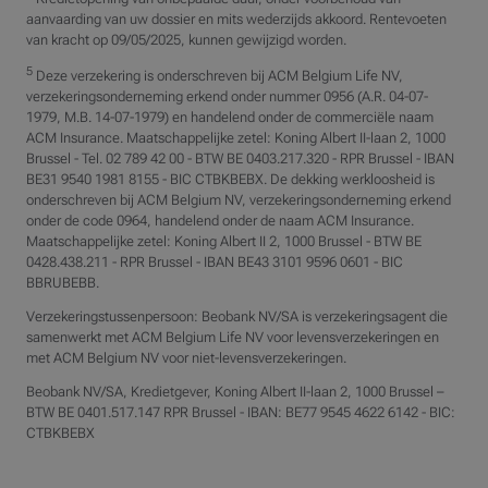
aanvaarding van uw dossier en mits wederzijds akkoord. Rentevoeten
van kracht op 09/05/2025, kunnen gewijzigd worden.
5
Deze verzekering is onderschreven bij ACM Belgium Life NV,
verzekeringsonderneming erkend onder nummer 0956 (A.R. 04-07-
1979, M.B. 14-07-1979) en handelend onder de commerciële naam
ACM Insurance. Maatschappelijke zetel: Koning Albert II-laan 2, 1000
Brussel - Tel. 02 789 42 00 - BTW BE 0403.217.320 - RPR Brussel - IBAN
BE31 9540 1981 8155 - BIC CTBKBEBX. De dekking werkloosheid is
onderschreven bij ACM Belgium NV, verzekeringsonderneming erkend
onder de code 0964, handelend onder de naam ACM Insurance.
Maatschappelijke zetel: Koning Albert II 2, 1000 Brussel - BTW BE
0428.438.211 - RPR Brussel - IBAN BE43 3101 9596 0601 - BIC
BBRUBEBB.
Verzekeringstussenpersoon: Beobank NV/SA is verzekeringsagent die
samenwerkt met ACM Belgium Life NV voor levensverzekeringen en
met ACM Belgium NV voor niet-levensverzekeringen.
Beobank NV/SA, Kredietgever,
Koning Albert II-laan 2, 1000 Brussel
–
BTW BE 0401.517.147 RPR Brussel - IBAN: BE77 9545 4622 6142 - BIC:
CTBKBEBX