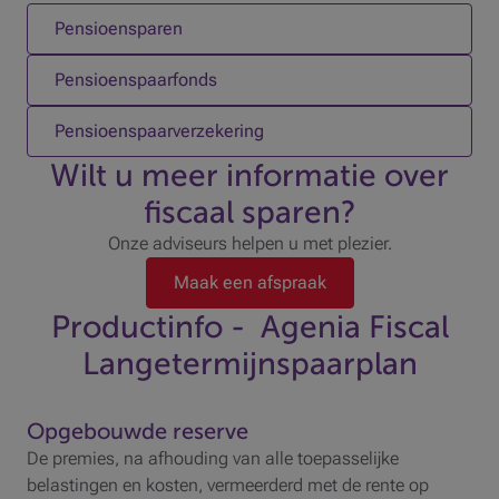
1 op 3
Pensioensparen
2 op 3
Pensioenspaarfonds
3 op 3
Pensioenspaarverzekering
Wilt u meer informatie over
fiscaal sparen?
Onze adviseurs helpen u met plezier.
Maak een afspraak
Productinfo - Agenia Fiscal
Langetermijnspaarplan
Opgebouwde reserve
De premies, na afhouding van alle toepasselijke
belastingen en kosten, vermeerderd met de rente op