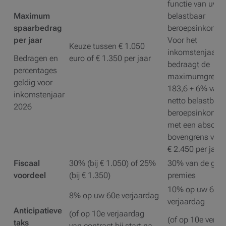
functie van uw n
Maximum
belastbaar
spaarbedrag
beroepsinkomen
per jaar
Voor het
Keuze tussen € 1.050
inkomstenjaar 
Bedragen en
euro of € 1.350 per jaar
bedraagt de
percentages
maximumgrens 
geldig voor
183,6 + 6% van
inkomstenjaar
netto belastbaar
2026
beroepsinkomen
met een absolut
bovengrens van
€ 2.450 per jaar.
Fiscaal
30% (bij € 1.050) of 25%
30% van de gest
voordeel
(bij € 1.350)
premies
10% op uw 60e
8% op uw 60e verjaardag
verjaardag
Anticipatieve
(of op 10e verjaardag
(of op 10e verja
taks
van contract bij start na