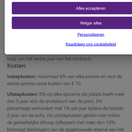
met een maximum van € 50.000) en de op het moment
Alles accepteren
van overlijden gevormde reserve. De kosten voor de
bijkomende dekking overlijden worden dagelijks
Weiger alles
afgetrokken van de opgebouwde reserve.
Personaliseren
Gelieve de Algemene Voorwaarden van dit product te
Raadpleeg ons cookiebeleid
raadplegen voor een volledige lijst van uitsluitingen die
van toepassing zijn op deze dekking (bv. Zelfmoord in de
loop van het eerste jaar van het contract)
Kosten
Instapkosten:
maximaal 6% van elke premie en voor de
eerste premie vaste kosten van € 10.
Uitstapkosten:
5% op elke opname die plaats heeft meer
dan 5 jaar vóór de einddatum van de polis. Dit
percentage vermindert met 1% per jaar tijdens de laatste
5 jaar van de polis. De uitstapkosten gelden niet indien
de gedeeltelijke afkoop (afkopen) niet meer dan 15%
bedraagt (bedragen) van de opgebouwde reserve van het