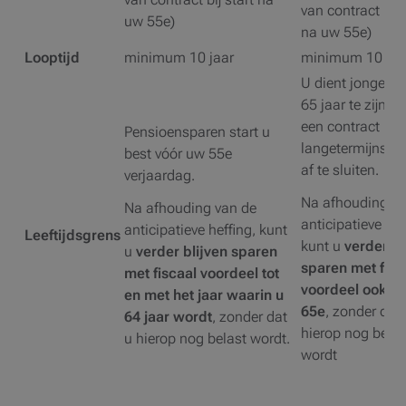
van contract bij 
uw 55e)
na uw 55e)
Looptijd
minimum 10 jaar
minimum 10 jaa
U dient jonger d
65 jaar te zijn o
een contract
Pensioensparen start u
langetermijnspa
best vóór uw 55e
af te sluiten.
verjaardag.
Na afhouding va
Na afhouding van de
anticipatieve hef
anticipatieve heffing, kunt
Leeftijdsgrens
kunt u
verder bl
u
verder blijven sparen
sparen met fisc
met
fiscaal voordeel tot
voordeel ook n
en met het jaar waarin u
65e
, zonder dat
64 jaar wordt
, zonder dat
hierop nog belas
u hierop nog belast wordt.
wordt