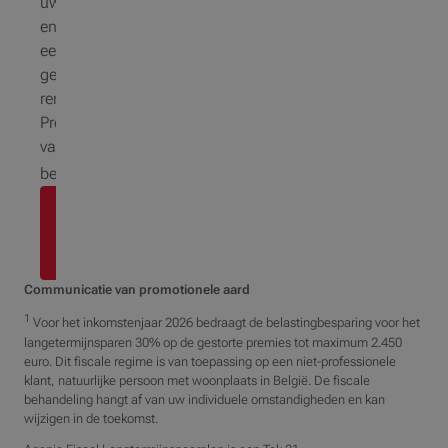
uw kapitaal
en
een
gewaarborgde
rentevoet
Profiteer
van
1
belastingvoordelen
Ontdek
alle
voordelen
Communicatie van promotionele aard
1
Voor het inkomstenjaar 2026 bedraagt de belastingbesparing voor het
langetermijnsparen 30% op de gestorte premies tot maximum 2.450
euro. Dit fiscale regime is van toepassing op een niet-professionele
klant, natuurlijke persoon met woonplaats in België. De fiscale
behandeling hangt af van uw individuele omstandigheden en kan
wijzigen in de toekomst.