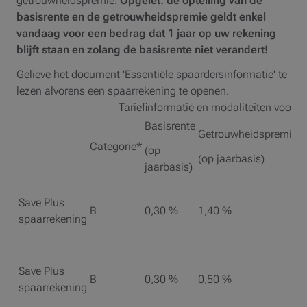
getrouwheidspremie.
Opgelet: de optelling van de
basisrente en de getrouwheidspremie geldt enkel
vandaag voor een bedrag dat 1 jaar op uw rekening
blijft staan en zolang de basisrente niet verandert!
Gelieve het document 'Essentiële spaardersinformatie' te
lezen alvorens een spaarrekening te openen.
Tariefinformatie en modaliteiten voor 
Basisrente
B
Getrouwheidspremie
g
Categorie*
(op
(op jaarbasis)
jaarbasis)
(
Save Plus
B
0,30 %
1,40 %
1
spaarrekening
Save Plus
B
0,30 %
0,50 %
0
spaarrekening