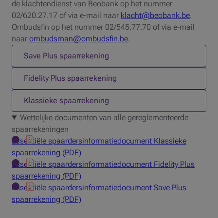
de klachtendienst van Beobank op het nummer
02/620.27.17 of via e-mail naar
klacht@beobank.be
.
Ombudsfin op het nummer 02/545.77.70 of via e-mail
naar
ombudsman@ombudsfin.be
.
1 op 3
Save Plus spaarrekening
2 op 3
Fidelity Plus spaarrekening
3 op 3
Klassieke spaarrekening
Wettelijke documenten van alle gereglementeerde
spaarrekeningen
Essentiële spaardersinformatiedocument Klassieke
spaarrekening (PDF)
Essentiële spaardersinformatiedocument Fidelity Plus
spaarrekening (PDF)
Essentiële spaardersinformatiedocument Save Plus
spaarrekening (PDF)