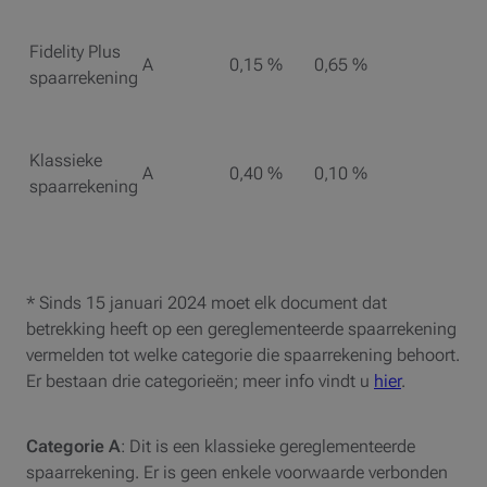
Fidelity Plus
A
0,15 %
0,65 %
0
spaarrekening
Klassieke
A
0,40 %
0,10 %
0
spaarrekening
* Sinds 15 januari 2024 moet elk document dat
betrekking heeft op een gereglementeerde spaarrekening
vermelden tot welke categorie die spaarrekening behoort.
Er bestaan drie categorieën; meer info vindt u
hier
.
Categorie A
: Dit is een klassieke gereglementeerde
spaarrekening. Er is geen enkele voorwaarde verbonden