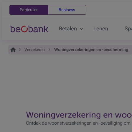
Particulier
Business
Betalen
Lenen
Sp
Je bent hier:
Home
Verzekeren
Woningverzekeringen en -bescherming
Woningverzekering en wo
Ontdek de woonstverzekeringen en -beveiliging om 