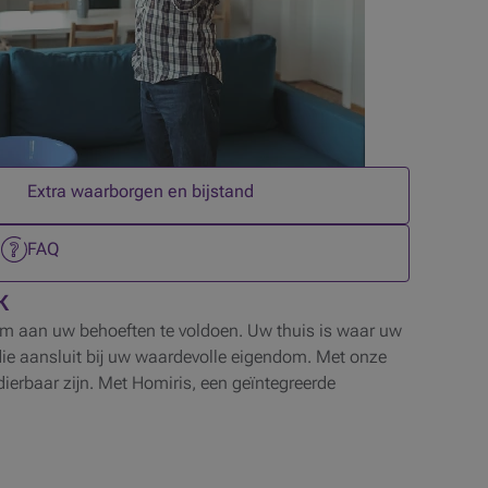
3 op 6
Extra waarborgen en bijstand
6 op 6
FAQ
k
om aan uw behoeften te voldoen. Uw thuis is waar uw
die aansluit bij uw waardevolle eigendom. Met onze
erbaar zijn. Met Homiris, een geïntegreerde