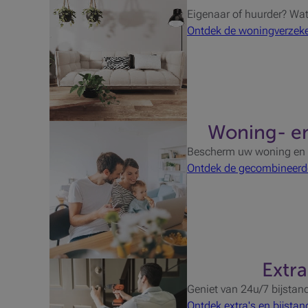
Eigenaar of huurder? Wa
Ontdek de woningverzeke
Woning- en
Bescherm uw woning en uw
Ontdek de gecombineerde
Extr
Geniet van 24u/7 bijstan
Ontdek extra's en bijstan