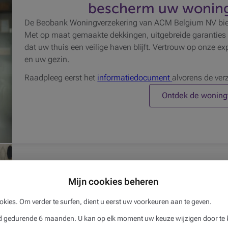
bescherm uw woning
De Beobank Woningverzekering van ACM Belgium NV bie
Met op maat gemaakte dekkingen, uitgebreide garanties 
dat uw thuis een veilige haven blijft. Vertrouw op onze exp
en uw gezin.
Raadpleeg eerst het
informatiedocument
alvorens de ver
Ontdek de woning
Mijn cookies beheren
Brand- en familiale ver
okies. Om verder te surfen, dient u eerst uw voorkeuren aan te geven.
Uw thuis is meer dan alleen een woning; het is de plek w
gedurende 6 maanden. U kan op elk moment uw keuze wijzigen door te k
woning gezamenlijk te beschermen tegen onvoorziene geb