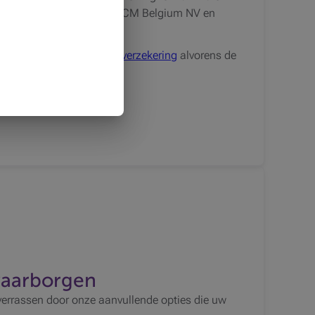
k Woningverzekering van ACM Belgium NV en
ering
en van de
familiale verzekering
alvorens de
polis
aarborgen
verrassen door onze aanvullende opties die uw