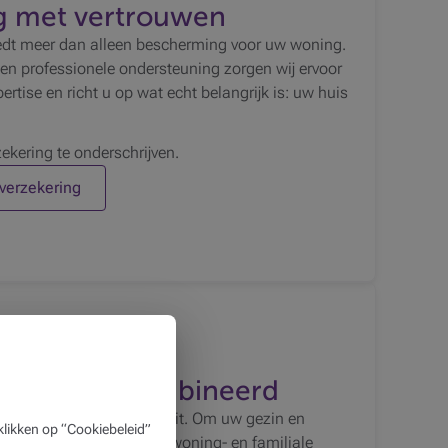
 met vertrouwen
dt meer dan alleen bescherming voor uw woning.
en professionele ondersteuning zorgen wij ervoor
ertise en richt u op wat echt belangrijk is: uw huis
zekering te onderschrijven.
verzekering
zekering gecombineerd
aar uw gezin leeft en groeit. Om uw gezin en
likken op “Cookiebeleid”
eurtenissen, kan u een woning- en familiale