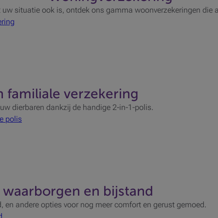
t uw situatie ook is, ontdek ons gamma woonverzekeringen die
ring
 familiale verzekering
 dierbaren dankzij de handige 2-in-1-polis.
 polis
a waarborgen en bijstand
d, en andere opties voor nog meer comfort en gerust gemoed.
d