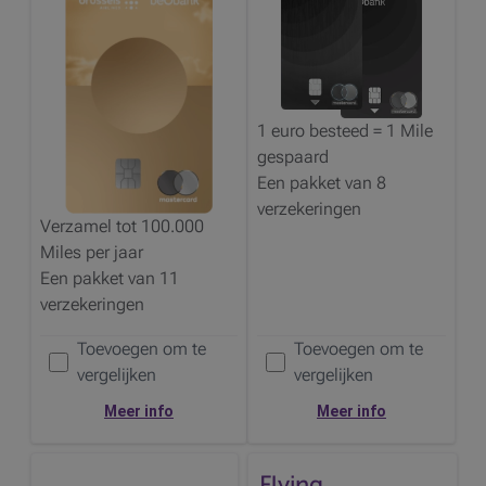
1 euro besteed = 1
Mile
gespaard
Een pakket van 8
verzekeringen
Verzamel tot 100.000
Miles
per jaar
Een pakket van 11
verzekeringen
Toevoegen om te
Toevoegen om te
Voeg de
toe om te vergelijken
Voeg de
toe om te vergelijken
vergelijken
vergelijken
Meer info
Meer info
Flying