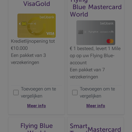
Visa
Gold
Blue
Mastercard
World
Kredietlijnopening tot
€10.000
€ 1 besteed, levert 1
Mile
Een pakket van 3
op op uw
Flying Blue-
verzekeringen
account
Een pakket van 7
verzekeringen
Toevoegen om te
Toevoegen om te
Voeg de
toe om te vergelijken
Voeg de
toe om te vergelijken
vergelijken
vergelijken
Meer info
Meer info
Flying Blue
Smart
Mastercard