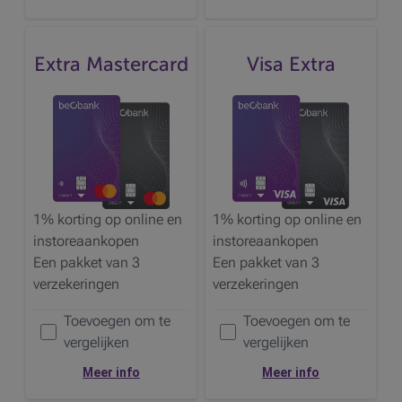
Extra Mastercard
Visa Extra
1% korting op online en
1% korting op online en
instoreaankopen
instoreaankopen
Een pakket van 3
Een pakket van 3
verzekeringen
verzekeringen
Toevoegen om te
Toevoegen om te
Voeg de
toe om te vergelijken
Voeg de
toe om te vergelijken
vergelijken
vergelijken
Meer info
Meer info