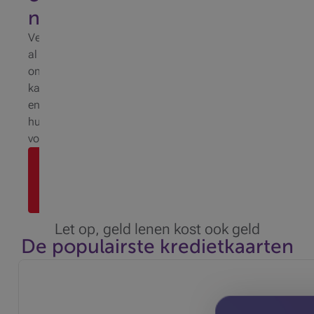
n
Vergelijk
al
onze
kaarten
en
hun
voordelen
Mijn
kaart
vinden
Let op, geld lenen kost ook geld
De populairste kredietkaarten