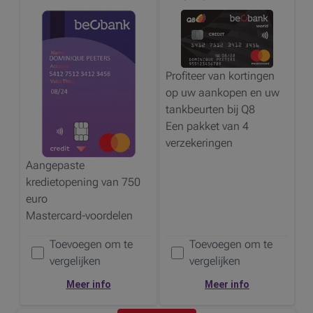
Profiteer van kortingen
op uw aankopen en uw
tankbeurten bij
Q8
Een pakket van 4
verzekeringen
Aangepaste
kredietopening van 750
euro
Mastercard-voordelen
Toevoegen om te
Toevoegen om te
Voeg de
toe om te vergelijken
Voeg de
toe om te vergelijken
vergelijken
vergelijken
Meer info
Meer info