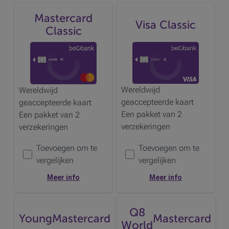
Mastercard
Visa Classic
Classic
Wereldwijd
Wereldwijd
geaccepteerde kaart
geaccepteerde kaart
Een pakket van 2
Een pakket van 2
verzekeringen
verzekeringen
Toevoegen om te
Toevoegen om te
Voeg de
toe om te vergelijken
Voeg de
toe om te vergelijken
vergelijken
vergelijken
Meer info
Meer info
Q8
Young
Mastercard
Mastercard
World