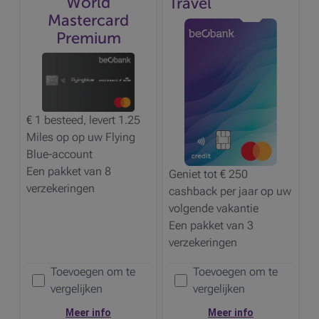
World
Travel
Mastercard
Premium
€ 1 besteed, levert 1.25
Miles
op op uw
Flying
Blue-account
Een pakket van 8
Geniet tot € 250
verzekeringen
cashback
per jaar op uw
volgende vakantie
Een pakket van 3
verzekeringen
Toevoegen om te
Toevoegen om te
Voeg de
toe om te vergelijken
Voeg de
toe om te vergelijken
vergelijken
vergelijken
Meer info
Meer info