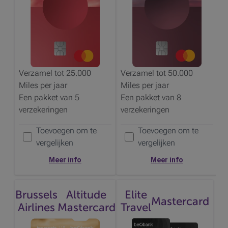
Verzamel tot 25.000
Verzamel tot 50.000
Miles
per jaar
Miles
per jaar
Een pakket van 5
Een pakket van 8
verzekeringen
verzekeringen
Toevoegen om te
Toevoegen om te
Voeg de
toe om te vergelijken
Voeg de
toe om te vergelijken
vergelijken
vergelijken
Meer info
Meer info
Brussels
Altitude
Elite
Mastercard
Airlines
Mastercard
Travel