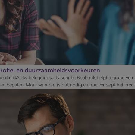
profiel en duurzaamheidsvoorkeuren
werkelijk? Uw beleggingsadviseur bij Beobank helpt u graag verder
uren bepalen. Maar waarom is dat nodig en hoe verloopt het prec