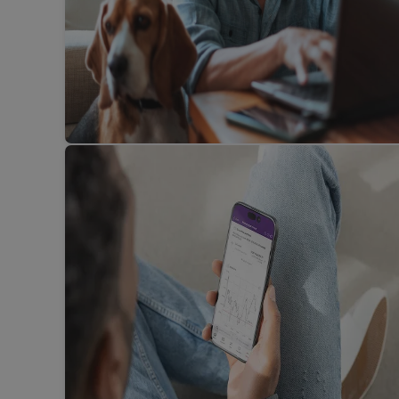
Mee
Beleggingswoordenlijst
Leer in minder dan een minuut meer over een
beleggingsconcept of -product.
Meer informatie