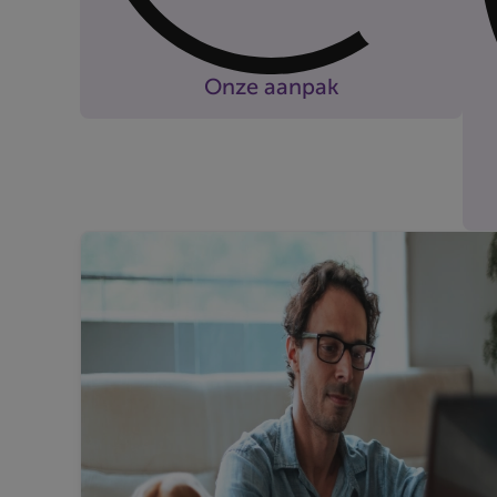
Onze aanpak
Onze aanpak
Ontdek de voordelen van onze aanpak.
Meer informatie
Starten met beleggen
Bij Beobank kan u al starten met beleggen
Zel
vanaf € 50.
Bel
Meer informatie
van
Uw beleggingen opvolgen
Mee
Houd uw beleggingen op elk moment
On
eenvoudig bij.
Met
Meer informatie
via
Duurzaam beleggen
Mee
Beleggen met zorg voor milieu, mens en
Be
maatschappij.
Pro
Meer informatie