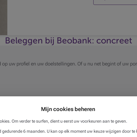
Beleggen bij Beobank: concreet
p uw profiel en uw doelstellingen. Of u nu net begint of uw porte
edig zelfstandig online, of met begeleiding van een adviseur in e
Mijn cookies beheren
icht.
okies. Om verder te surfen, dient u eerst uw voorkeuren aan te geven.
gedurende 6 maanden. U kan op elk moment uw keuze wijzigen door te k