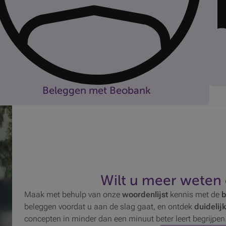
Beleggen met Beobank
Al 
Wij
fstandig of begeleid beleggen
afg
eg op uw eigen manier: helemaal zelfstandig of met hulp
Mee
 een adviseur.
Pen
r informatie
Kie
line beleggen
pen
 Beobank Self Invest kunt u volledig zelfstandig beleggen
Mee
Wilt u meer weten
 de mobiele app of Beobank Online.
Be
r informatie
Maak met behulp van onze
woordenlijst
kennis met de
b
Ont
leggen met een adviseur
beleggen voordat u aan de slag gaat, en ontdek
duidelijk
Mee
fiteer van persoonlijke begeleiding bij uw beleggingen.
concepten in minder dan een minuut beter leert begrijpen
Bel