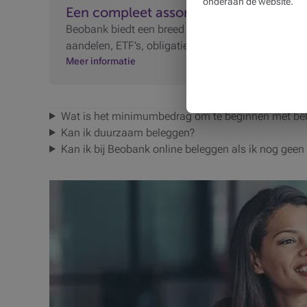
onderaan de website.
Een compleet assortiment aan oploss
Beobank biedt een breed scala aan oplossingen om 
aandelen, ETF’s, obligaties, levensverzekeringen e
Meer informatie
Wat is het minimumbedrag om te beginnen met be
Kan ik duurzaam beleggen?
Kan ik bij Beobank online beleggen als ik nog geen