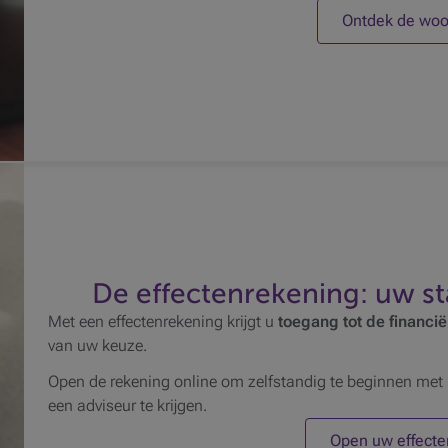
r informatie
Een
Ontdek de woor
fon
Mee
Lev
Bou
een
Mee
Lev
De 
met
Mee
Aan
Bel
De effectenrekening: uw s
bel
Met een effectenrekening krijgt u
toegang tot de financi
Mee
van uw keuze.
Ges
Een
Open de rekening online om zelfstandig te beginnen met 
dive
een adviseur te krijgen.
Mee
Open uw effecte