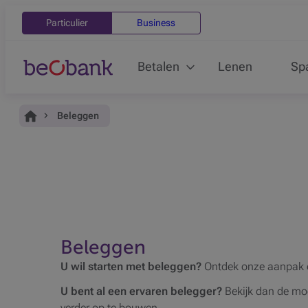
Particulier
Business
Betalen
Lenen
Sp
Je bent hier:
Home
Beleggen
Beleggen
U wil starten met beleggen?
Ontdek onze aanpak 
U bent al een ervaren belegger?
Bekijk dan de mo
verder op te bouwen.