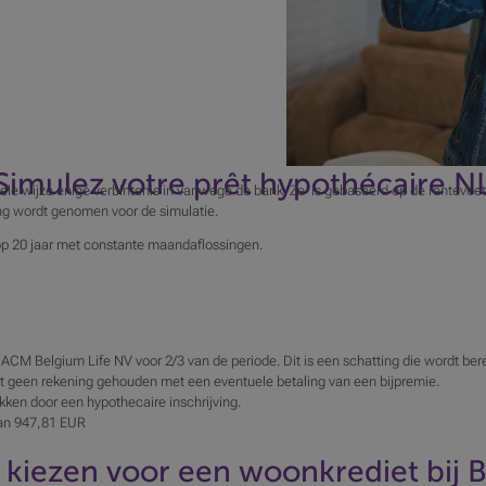
Simulez votre prêt hypothécaire N
kele wijze enige verbintenis in vanwege de bank. Ze is gebaseerd op de rentevoe
ing wordt genomen voor de simulatie.
op 20 jaar met constante maandaflossingen.
 ACM Belgium Life NV voor 2/3 van de periode. Dit is een schatting die wordt be
rdt geen rekening gehouden met een eventuele betaling van een bijpremie.
ken door een hypothecaire inschrijving.
van 947,81 EUR
kiezen voor een woonkrediet bij 