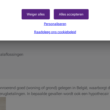
Weiger alles
Alles accepteren
Personaliseren
Raadpleeg ons cookiebeleid
alaflossingen
onroerend goed (woning of grond) gelegen in België, waarborgt 
 terugbetalingen. In bepaalde gevallen wordt ook een hypothecair