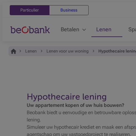
Particulier
Business
Betalen
Lenen
Sp
Je bent hier:
Home
Lenen
Lenen voor uw woning
Hypothecaire lenin
Hypothecaire lening
Uw appartement kopen of uw huis bouwen?
Beobank biedt u eenvoudige en betrouwbare oploss
lening.
Simuleer uw hypothecair krediet en maak een afspraa
agentschap om uw vastgoedproject te realiseren.