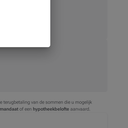
de terugbetaling van de sommen die u mogelijk
mandaat
of een
hypotheekbelofte
aanvaard.