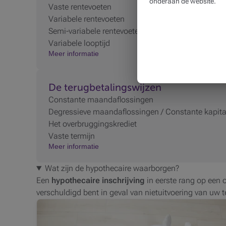
onderaan de website.
Vaste rentevoeten
Variabele rentevoeten
Semi-variabele rentevoeten
Variabele looptijd
Meer informatie
De terugbetalingswijzen
Constante maandaflossingen
Degressieve maandaflossingen / Constante kapita
Het overbruggingskrediet
Vaste termijn
Meer informatie
Wat zijn de hypothecaire waarborgen?
Een
hypothecaire inschrijving
in eerste rang op een 
verschuldigd bent in geval van nietuitvoering van uw