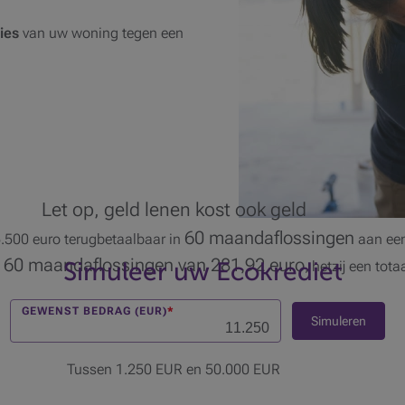
ies
van uw woning tegen een
Let op, geld lenen kost ook geld
60 maandaflossingen
.500 euro terugbetaalbaar in
aan ee
60 maandaflossingen van 281,92 euro
t
Simuleer uw Ecokrediet
, hetzij een tot
GEWENST BEDRAG (EUR)
*
Simuleren
Tussen 1.250 EUR en 50.000 EUR