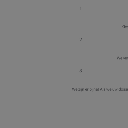
1
Kie
2
We ver
3
We zijn er bijna! Als we uw dos