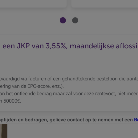
Productcarrousel Het element weergeven 
Productcarrousel Het element wee
en JKP van 3,55%, maandelijkse afloss
aardigd via facturen of een gehandtekende bestelbon die aantoo
ering van de EPC-score, enz.).
van het ontleende bedrag maar zal voor deze rentevoet, niet me
m 50000€.
optijden en bedragen, gelieve contact op te nemen met een
B