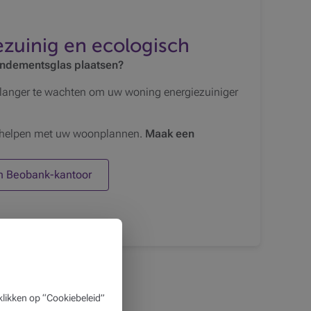
zuinig en ecologisch
endementsglas plaatsen?
t langer te wachten om uw woning energiezuiniger
e helpen met uw woonplannen.
Maak een
n Beobank-kantoor
likken op “Cookiebeleid”