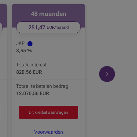
48 maanden
Laden be
251,47
EUR/maand
JKP
3,55 %
Totale interest
820,56 EUR
Productcarrouse
Totaal te betalen bedrag
12.070,56 EUR
Dit krediet aanvragen
Voorwaarden