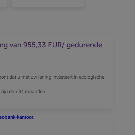
1
rgeven 2
ing van 955,33 EUR/ gedurende
nt dat u met uw lening investeert in ecologische
er zijn dan 84 maanden.
eobank-kantoor
.