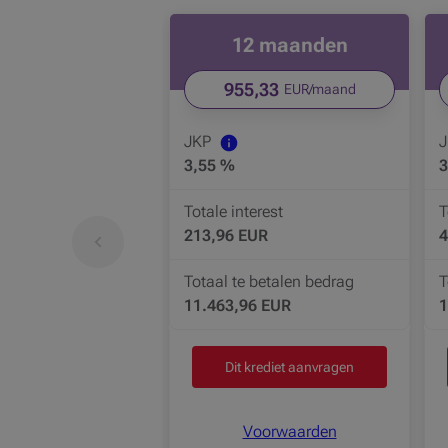
Element 1 van 2
12 maanden
955,33
EUR/maand
JKP
3,55 %
3
Totale interest
T
213,96 EUR
4
Productcarrousel Het vorige element weergeven
Totaal te betalen bedrag
T
11.463,96 EUR
1
Dit krediet aanvragen
Voorwaarden