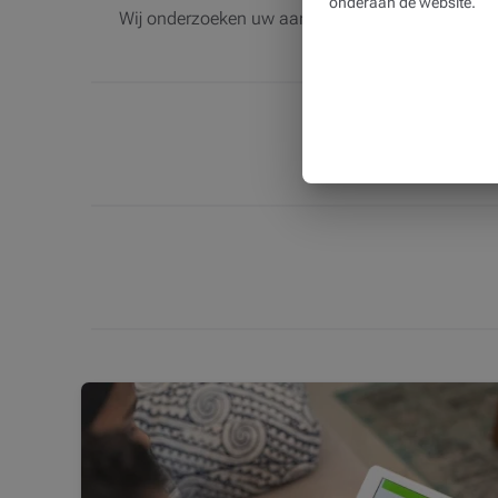
onderaan de website.
Wij onderzoeken uw aanvraag en als, na onderzoe