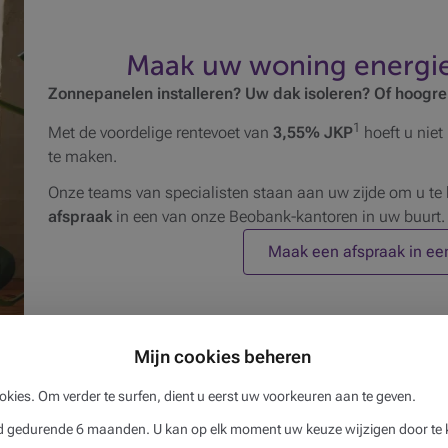
Maak uw woning energie
Zonnepanelen installeren? Uw dak isoleren? Of hoogr
1
Met de voordelige rentevoet van
3,55% JKP
hoeft u nie
te maken.
Onze teams van specialisten staan aan uw zijde om u t
afspraak
in een van onze Beobank-kantoren in uw buurt.
Maak een afspraak in ee
Mijn cookies beheren
Uw voordelen met het Ecokrediet
okies. Om verder te surfen, dient u eerst uw voorkeuren aan te geven.
gedurende 6 maanden. U kan op elk moment uw keuze wijzigen door te k
Vlotte afhandeling