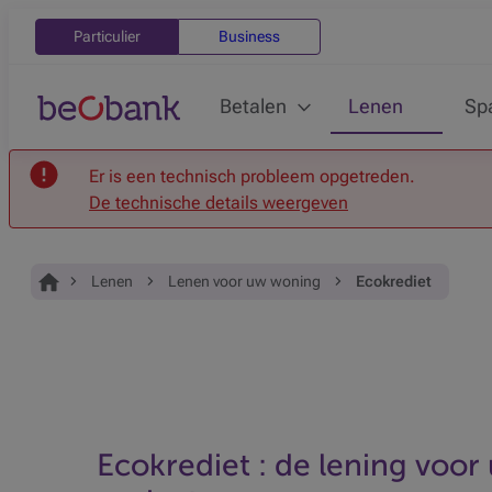
Particulier
Business
Betalen
Lenen
Sp
Er is een technisch probleem opgetreden.
De technische details weergeven
Je bent hier:
Home
Lenen
Lenen voor uw woning
Ecokrediet
Ecokrediet : de lening voo