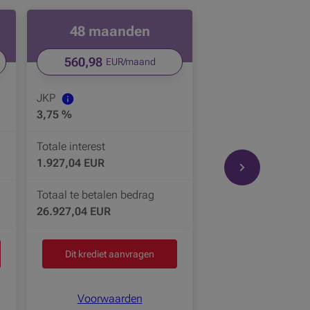
48 maanden
Laden be
560,98
EUR/maand
JKP
3,75 %
Totale interest
1.927,04 EUR
Productcarrouse
Totaal te betalen bedrag
26.927,04 EUR
Dit krediet aanvragen
Voorwaarden