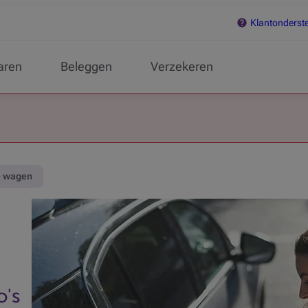
Klantonderst
aren
Beleggen
Verzekeren
e wagen
o's