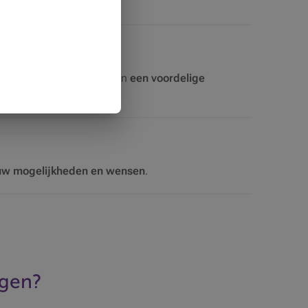
co-autolening genieten van
een voordelige
gen
.
uw mogelijkheden en wensen
.
agen?