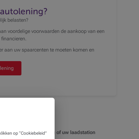
-autolening?
ijk belasten?
aan voordelige voorwaarden de aankoop van een
 financieren.
nder aan uw spaarcenten te moeten komen en
lening
sche wagens
ing op inverkeerstelling of uw laadstation
likken op “Cookiebeleid”