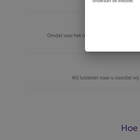
onderaan de website.
Omdat voor het milieu elk gebaar telt én
ren
Wij luisteren naar u voordat wi
Hoe 