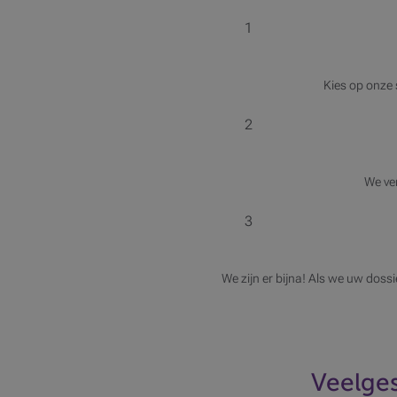
1
Kies op onze 
2
We ve
3
We zijn er bijna! Als we uw doss
Veelges