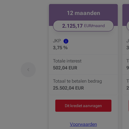
Element 1 van 2
12 maanden
2.125,17
EUR/maand
JKP
3,75 %
3
Totale interest
T
502,04 EUR
9
Productcarrousel Het vorige element weergeven
Totaal te betalen bedrag
T
25.502,04 EUR
2
Dit krediet aanvragen
Voorwaarden