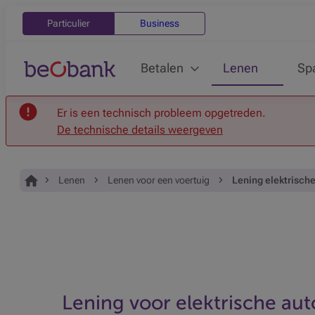
Particulier
Business
Betalen
Lenen
Sp
Er is een technisch probleem opgetreden.
De technische details weergeven
Je bent hier:
Home
Lenen
Lenen voor een voertuig
Lening elektrisch
Lening voor elektrische aut