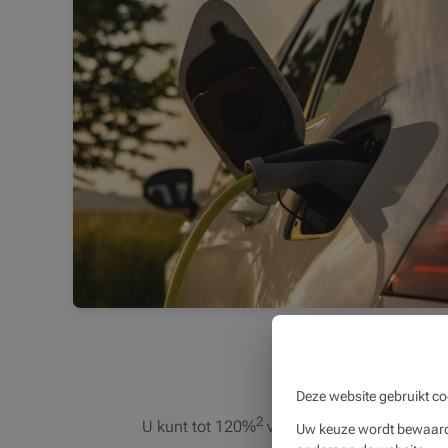
Uw voordel
Deze website gebruikt co
2
U kunt tot 120%
van de aankoopwaarde va
Uw keuze wordt bewaard 