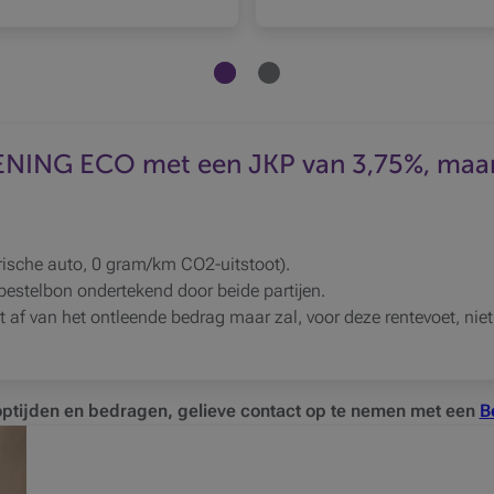
Productcarrousel Het element weergeven 
Productcarrousel Het element wee
NG ECO met een JKP van 3,75%, maandel
rische auto, 0 gram/km CO2-uitstoot).
 bestelbon ondertekend door beide partijen.
t af van het ontleende bedrag maar zal, voor deze rentevoet, ni
optijden en bedragen, gelieve contact op te nemen met een
B