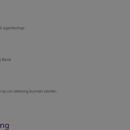
ank agentschap
e Bank
ld op uw rekening kunnen storten.
ing