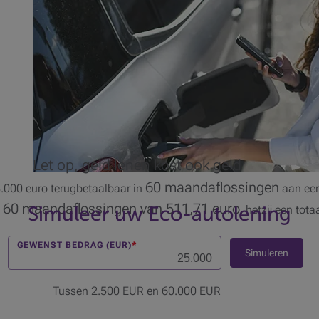
Let op, geld lenen kost ook geld
60 maandaflossingen
.000 euro terugbetaalbaar in
aan ee
60 maandaflossingen van 511,71 euro
t
Simuleer uw Eco-autolening
, hetzij een tot
GEWENST BEDRAG (EUR)
*
Simuleren
Tussen 2.500 EUR en 60.000 EUR