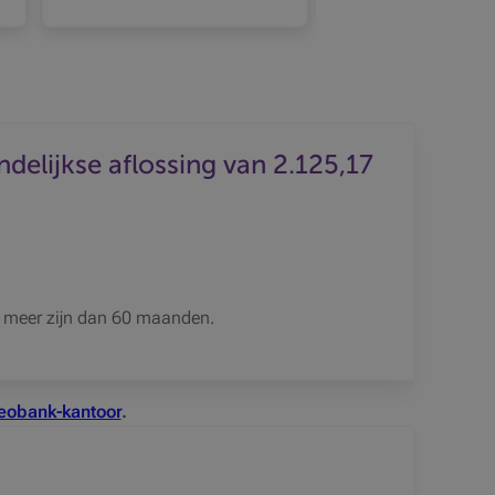
1
rgeven 2
ijkse aflossing van 2.125,17
et meer zijn dan 60 maanden.
eobank-kantoor
.