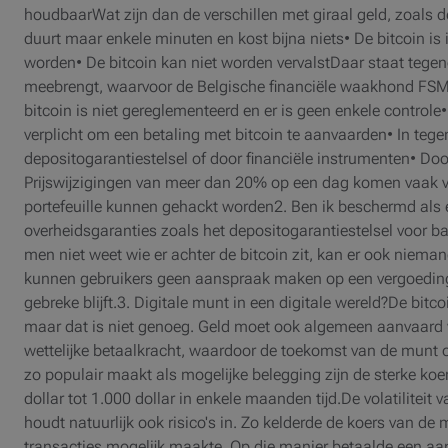
houdbaarWat zijn dan de verschillen met giraal geld, zoals 
duurt maar enkele minuten en kost bijna niets• De bitcoin is
worden• De bitcoin kan niet worden vervalstDaar staat tegenov
meebrengt, waarvoor de Belgische financiële waakhond FS
bitcoin is niet gereglementeerd en er is geen enkele controle
verplicht om een betaling met bitcoin te aanvaarden• In tege
depositogarantiestelsel of door financiële instrumenten• Door
Prijswijzigingen van meer dan 20% op een dag komen vaak vo
portefeuille kunnen gehackt worden2. Ben ik beschermd als
overheidsgaranties zoals het depositogarantiestelsel voor b
men niet weet wie er achter de bitcoin zit, kan er ook nieman
kunnen gebruikers geen aanspraak maken op een vergoeding 
gebreke blijft.3. Digitale munt in een digitale wereld?De bit
maar dat is niet genoeg. Geld moet ook algemeen aanvaard w
wettelijke betaalkracht, waardoor de toekomst van de munt o
zo populair maakt als mogelijke belegging zijn de sterke k
dollar tot 1.000 dollar in enkele maanden tijd.De volatilitei
houdt natuurlijk ook risico's in. Zo kelderde de koers van d
transacties mogelijk maakte. Op die manier betaalde een aant