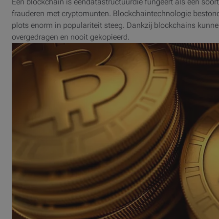
Een blockchain is eendatastructuurdie fungeert als een soor
frauderen met cryptomunten. Blockchaintechnologie bestond 
plots enorm in populariteit steeg. Dankzij blockchains kunn
overgedragen en nooit gekopieerd.