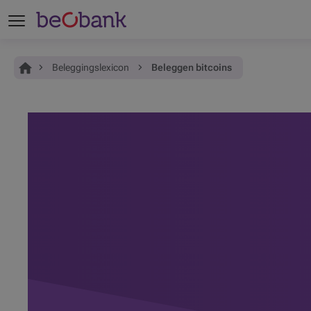
Je bent hier:
Home
Beleggingslexicon
Beleggen bitcoins