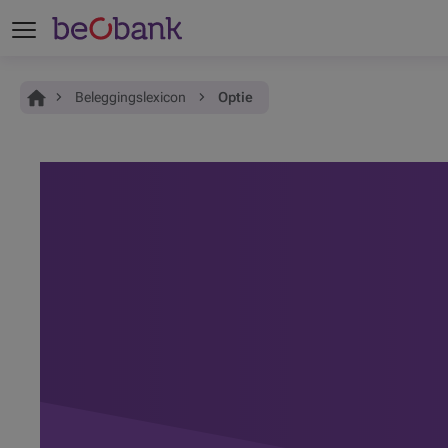
Je bent hier:
Home
Beleggingslexicon
Optie