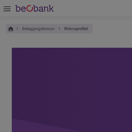
Je bent hier:
Home
Beleggingslexicon
Risicoprofiel