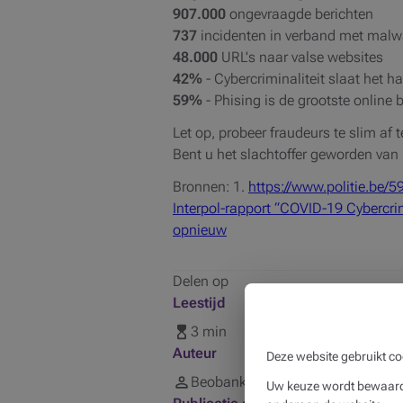
907.000
ongevraagde berichten
737
incidenten in verband met malw
48.000
URL's naar valse websites
42%
- Cybercriminaliteit slaat het h
59%
- Phising is de grootste online 
Let op, probeer fraudeurs te slim af
Bent u het slachtoffer geworden van
Bronnen: 1.
https://www.politie.be/5
Interpol-rapport “COVID-19 Cybercr
opnieuw
Delen op
Leestijd
3 min
Auteur
Deze website gebruikt co
Beobank
Uw keuze wordt bewaard 