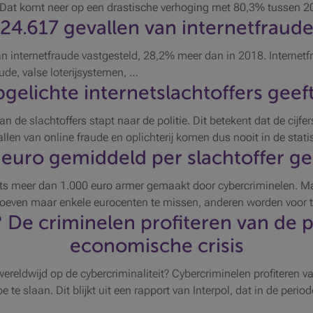
. Dat komt neer op een drastische verhoging met 80,3% tussen 2
24.617
gevallen van internetfraud
n internetfraude vastgesteld, 28,2% meer dan in 2018. Internetfr
ude, valse loterijsystemen, …
gelichte internetslachtoffers geeft
n de slachtoffers stapt naar de politie. Dit betekent dat de cijfe
allen van online fraude en oplichterij komen dus nooit in de stati
 euro gemiddeld per slachtoffer ge
ets meer dan 1.000 euro armer gemaakt door cybercriminelen. M
even maar enkele eurocenten te missen, anderen worden voor ti
 De criminelen profiteren van de
economische crisis
wereldwijd op de cybercriminaliteit? Cybercriminelen profiteren
te slaan. Dit blijkt uit een rapport van Interpol, dat in de period