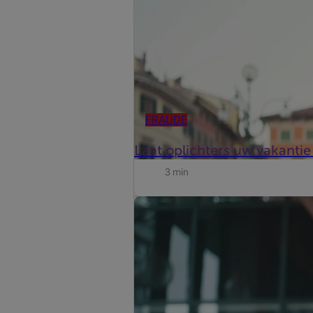
FRAUDE
Laat oplichters uw vakantie
3 min
Factuurfraude komt steeds vaker voo