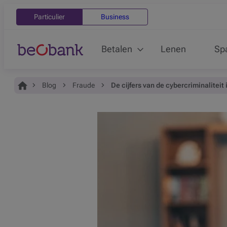
Particulier
Business
Betalen
Lenen
Sp
Je bent hier:
Home
Blog
Fraude
De cijfers van de cybercriminaliteit 