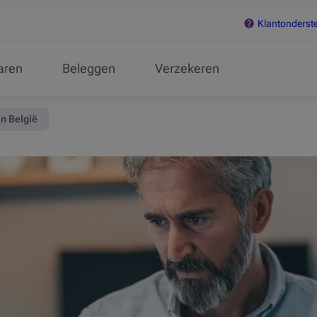
Klantonderst
aren
Beleggen
Verzekeren
in België