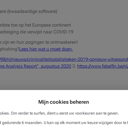
are (kwaadaardige software)
ardste toe op het Europese continent
bedreiging die verwijst naar COVID-19
 te zijn en hun pogingen te ontmaskeren!
 phishing?
Lees hier wat u moet doen.
998/nl/nieuws/criminaliteitsstatistieken-2019-opnieuw-uitgesproke
ime Analysis Report”, augustus 2020
3.
https://www.febelfin.be/nl
Mijn cookies beheren
okies. Om verder te surfen, dient u eerst uw voorkeuren aan te geven.
gedurende 6 maanden. U kan op elk moment uw keuze wijzigen door te k