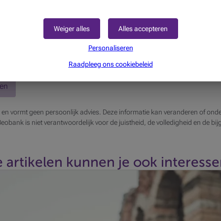
Weiger alles
Alles accepteren
Personaliseren
Raadpleeg ons cookiebeleid
ten
 en vormt geen persoonlijk advies. Deze informatie kan veranderen of onde
 Beobank is niet verantwoordelijk voor de juistheid, de volledigheid en de bi
 artikelen kunnen je ook interesser
, nieuwe horizonten verkennen en zorgeloos de dag induiken. Die
art beschermen doet u zo.