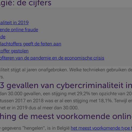
gië: de cijfers
liteit in 2019
ende online fraude
ude
achtoffers geeft de feiten aan
offer gestolen
ofiteren van de pandemie en de economische crisis
liteit stijgt al jaren onafgebroken. Welke technieken gebruiken d
rs.
43
gevallen van cybercriminaliteit i
 dan 30.000 gevallen, een stijging met 29,2% ten opzichte van 201
ussen 2017 en 2018 was er al een stijging met 18,1%. Terwijl e
het er in 2019 dus al meer dan 30.000.
shing de meest voorkomende onlin
w gegevens “hengelen”, is in België
het meest voorkomende type 