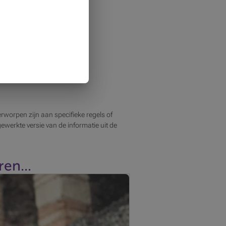
rworpen zijn aan specifieke regels of
jgewerkte versie van de informatie uit de
en...
 onbekommerde instelling komt