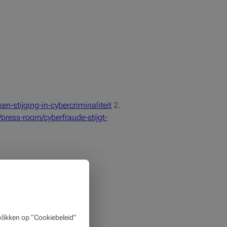
n-stijging-in-cybercriminaliteit
2.
/press-room/cyberfraude-stijgt-
likken op “Cookiebeleid”