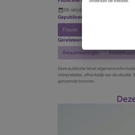
Publicatie datum
onderaan de website.
06
oktober
2020
Gepubliceerd in
Fraude
Gerelateerde producten
Betaalrekeningen
Kredietkaar
Deze publicatie bevat algemene informatie
interpretaties, afhankelijk van de situatie.
genoemde bronnen.
Deze
Eindelijk vakantie: zalig nietsdoen
oplichters goed van pas. Uw bankka