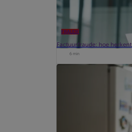
FRAUDE
Factuurfraude: hoe herkent
6 min
Elk jaar worden heel wat mensen slac
belangrijker: hoe kan je het voorkome