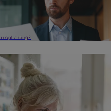
 u oplichting?
htoffer van identiteitsdiefstal. Maar wat houdt dat precies in, 
n? Wij geven je enkele tips.