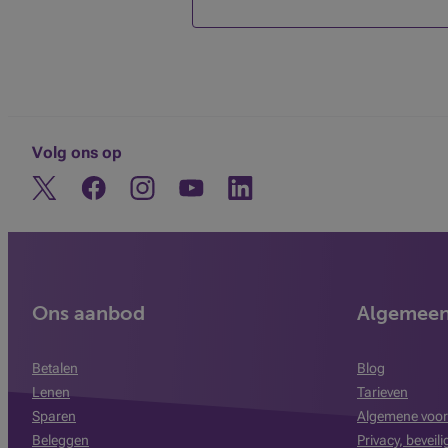
Volg ons op
Twitter
Facebook
Instagram
Ontdek ons YouTube-kanaal
Linkedin
Ons aanbod
Algemee
Betalen
Blog
Lenen
Tarieven
Sparen
Algemene voor
Beleggen
Privacy, beveil