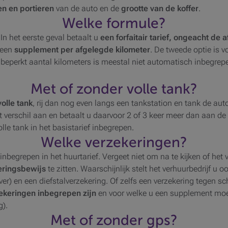
en en portieren
van de auto en de
grootte van de koffer
.
Welke formule?
In het eerste geval betaalt u
een forfaitair tarief, ongeacht de 
f een
supplement per afgelegde kilometer
. De tweede optie is vo
nbeperkt aantal kilometers is meestal niet automatisch inbegr
Met of zonder volle tank?
volle tank
, rij dan nog even langs een tankstation en tank de auto
et verschil aan en betaalt u daarvoor 2 of 3 keer meer dan aan d
lle tank in het basistarief inbegrepen.
Welke verzekeringen?
 inbegrepen in het huurtarief. Vergeet niet om na te kijken of het 
eringsbewijs
te zitten. Waarschijnlijk stelt het verhuurbedrijf u
r) en een diefstalverzekering. Of zelfs een verzekering tegen 
ekeringen inbegrepen zijn
en voor welke u een supplement moet
g).
Met of zonder gps?