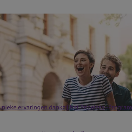
 dan een betaalmiddel. Ze garandeert u tal van voordelen en verl
 unieke ervaringen dankzij het Priceless–Progra