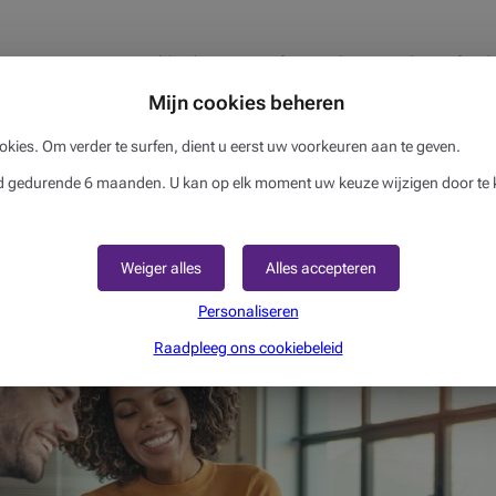
 en vormt geen persoonlijk advies. Deze informatie kan veranderen of onde
 Beobank is niet verantwoordelijk voor de juistheid, de volledigheid en de bi
Mijn cookies beheren
okies. Om verder te surfen, dient u eerst uw voorkeuren aan te geven.
 artikelen kunnen je ook interesser
gedurende 6 maanden. U kan op elk moment uw keuze wijzigen door te k
laar om al uw vragen te beantwoorden en samen met u uw toeko
Weiger alles
Alles accepteren
Personaliseren
Raadpleeg ons cookiebeleid