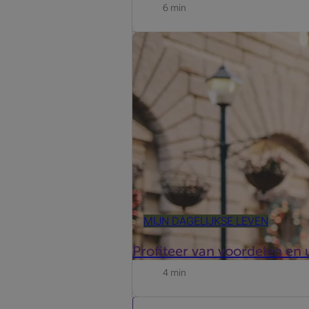
6 min
Uw kaart van Mastercard is veel meer
ervaringen.
MIJN DAGELIJKSE LEVEN
Profiteer van voordelen en
4 min