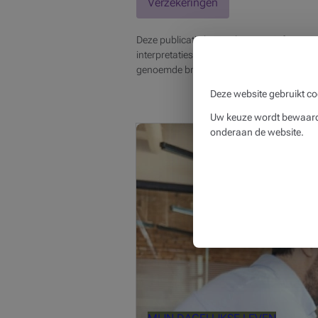
Verzekeringen
Deze publicatie bevat algemene informatie
interpretaties, afhankelijk van de situatie.
genoemde bronnen.
Deze website gebruikt co
Deze
Uw keuze wordt bewaard 
Uw Beobank-adviseur staat voor u k
onderaan de website.