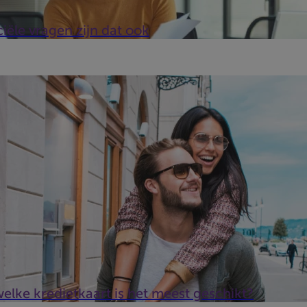
iële vragen zijn dat ook
mende verzekeringen, … Aan de meestekredietkaartenzijn heel w
w levensstijl?
 welke kredietkaart is het meest geschikt?