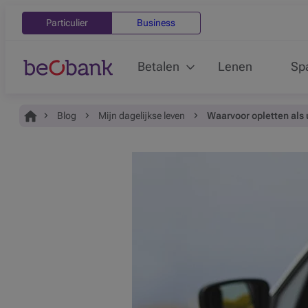
Particulier
Business
Betalen
Lenen
Sp
Je bent hier:
Home
Blog
Mijn dagelijkse leven
Waarvoor opletten als 