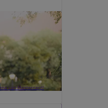
eent u toegang tot onvergetelijke
24/12/2025
mma van Mastercard!