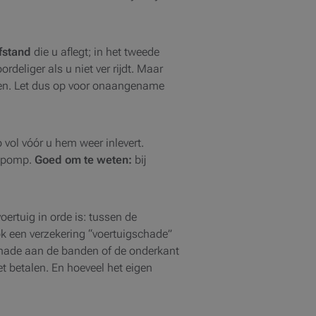
afstand
die u aflegt; in het tweede
ordeliger als u niet ver rijdt. Maar
epen. Let dus op voor onaangename
 vol vóór u hem weer inlevert.
e pomp.
Goed om te weten:
bij
voertuig in orde is: tussen de
 ook een verzekering “voertuigschade”
schade aan de banden of de onderkant
 betalen. En hoeveel het eigen