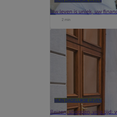
MIJN DAGELIJKSE LEVEN
Uw leven is uniek, uw financ
2 min
Extra cashback, miles sparen, bijko
welke kredietkaart past het best bij u
MIJN DAGELIJKSE LEVEN
Reizen, shoppen, vrije tijd: