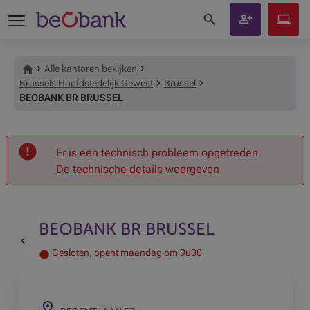
Zoeken op de site
Klant
Beobank
worden
Online
Alle kantoren bekijken
Brussels Hoofdstedelijk Gewest
Brussel
Onthaal
BEOBANK BR BRUSSEL
Er is een technisch probleem opgetreden.
De technische details weergeven
BEOBANK BR BRUSSEL
Terug naar de vorige pagina
Gesloten, opent maandag om 9u00