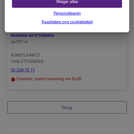
Weiger alles
02 230 97 95
Gesloten, opent maandag om 9u00
Personaliseren
Raadpleeg ons cookiebeleid
BEOBANK BR ETTERBEEK
op
397 m
KUNSTLAAN 27
1040 ETTERBEEK
02 230 70 71
Gesloten, opent maandag om 8u30
Terug