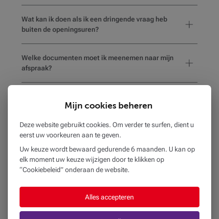
Wat kan ik doen als ik een dringende vraag heb
buiten de openingsuren?
Welke documenten moet ik meenemen naar mijn
afspraak?
Hoe weet ik of het gekozen kantoor
Mijn cookies beheren
rolstoeltoegankelijk is of voorzieningen heeft voor
mensen met een beperking?
Deze website gebruikt cookies. Om verder te surfen, dient u
eerst uw voorkeuren aan te geven.
Uw keuze wordt bewaard gedurende 6 maanden. U kan op
elk moment uw keuze wijzigen door te klikken op
BEOBANK AG ST JOOST
“Cookiebeleid” onderaan de website.
op
362 m
Alles accepteren
LEUVENSESTEENWEG 100
1210 SINT-JOOST-TEN-NODE