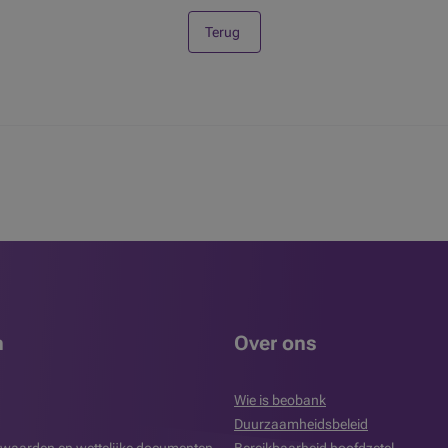
Terug
n
Over ons
Wie is beobank
Duurzaamheidsbeleid
waarden en wettelijke documenten
Bereikbaarheid hoofdzetel