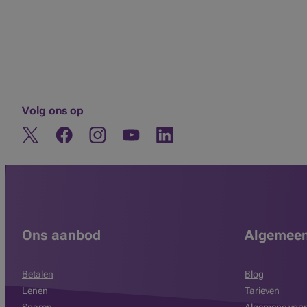
Volg ons op
Twitter
Facebook
Instagram
Ontdek ons YouTube-kanaal
Linkedin
Ons aanbod
Algemee
Betalen
Blog
Lenen
Tarieven
Sparen
Algemene voor