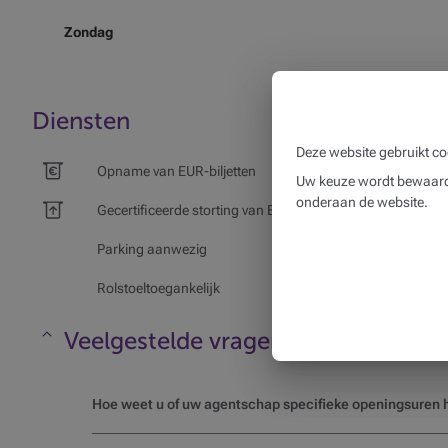
Zondag
Diensten
Deze website gebruikt co
Opname van EUR-biljetten
Uw keuze wordt bewaard 
onderaan de website.
Gecertificeerde storting van EUR-biljetten
Parking aanwezig
Rolstoeltoegankelijk
Veelgestelde vragen
Maskeren
Hoe weet u of uw agentschap specifieke openingsuren h