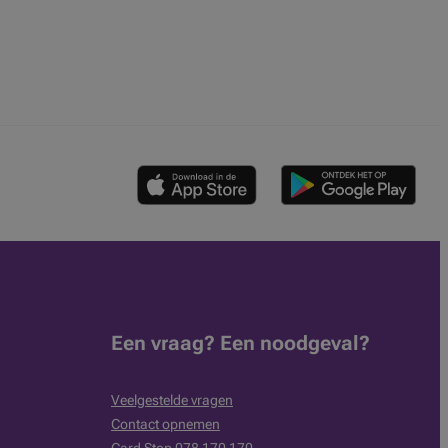
Een vraag? Een noodgeval?
Veelgestelde vragen
Contact opnemen
Card Stop 078 170 170