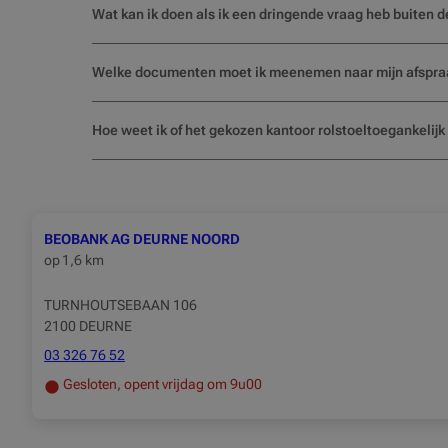
Wat kan ik doen als ik een dringende vraag heb buiten 
Welke documenten moet ik meenemen naar mijn afspra
Hoe weet ik of het gekozen kantoor rolstoeltoegankelij
BEOBANK AG DEURNE NOORD
op
1,6 km
TURNHOUTSEBAAN 106
2100 DEURNE
03 326 76 52
Gesloten, opent vrijdag om 9u00