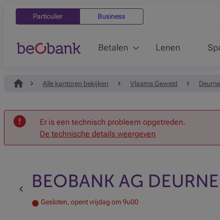
Particulier
Business
Betalen
Lenen
Sp
Alle kantoren bekijken
Vlaams Gewest
Deurn
Onthaal
Er is een technisch probleem opgetreden.
De technische details weergeven
BEOBANK AG DEURNE
Terug naar de vorige pagina
Gesloten, opent vrijdag om 9u00