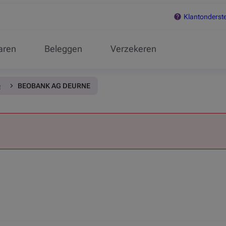
Klantonderst
aren
Beleggen
Verzekeren
e
BEOBANK AG DEURNE