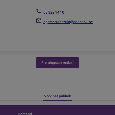
03 322 14 10
agentdeurnezuid@beobank.be
Een afspraak maken
 Voor het publiek 
Ochtend