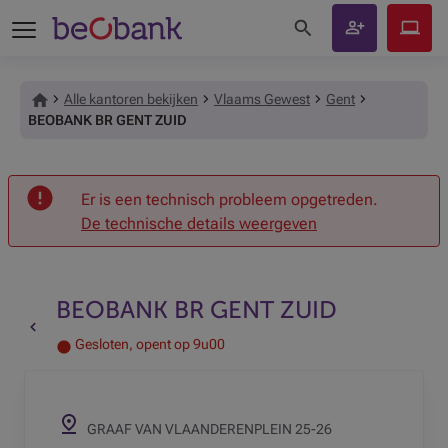
Zoeken op de site
Klant
Beobank
worden
Online
Alle kantoren bekijken
Vlaams Gewest
Gent
BEOBANK BR GENT ZUID
Onthaal
Er is een technisch probleem opgetreden.
De technische details weergeven
BEOBANK BR GENT ZUID
Terug naar de vorige pagina
Gesloten, opent op 9u00
GRAAF VAN VLAANDERENPLEIN 25-26