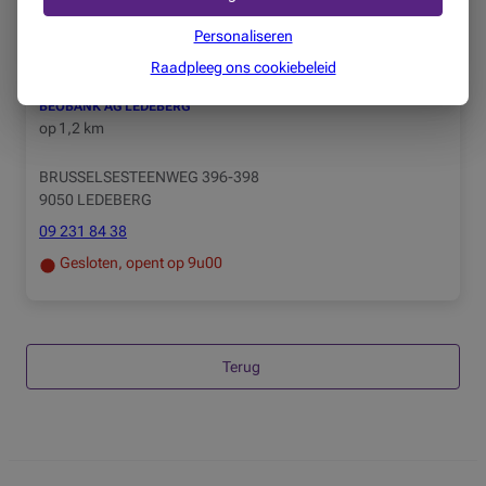
Gesloten, opent op 9u00
Personaliseren
Raadpleeg ons cookiebeleid
BEOBANK AG LEDEBERG
op
1,2 km
BRUSSELSESTEENWEG 396-398
9050 LEDEBERG
09 231 84 38
Gesloten, opent op 9u00
Terug