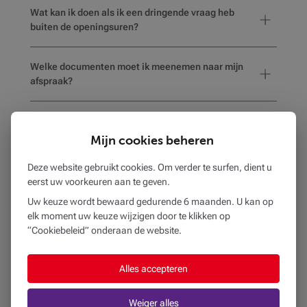
Wat kan ik doen als ik een dringende vraag heb
buiten de openingsuren?
Welke documenten moet ik meenemen naar mijn
afspraak?
Hoe weet ik of het gekozen kantoor
rolstoeltoegankelijk is of voorzieningen heeft voor
Mijn cookies beheren
mensen met een beperking?
Deze website gebruikt cookies. Om verder te surfen, dient u
eerst uw voorkeuren aan te geven.
Uw keuze wordt bewaard gedurende 6 maanden. U kan op
elk moment uw keuze wijzigen door te klikken op
BEOBANK BR GENT KOUTER
“Cookiebeleid” onderaan de website.
op
760 m
KOUTER 153
Alles accepteren
9000 GENT
09 235 02 50
Weiger alles