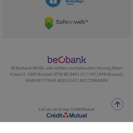
© Beobank NV/SA, alle rechten voorbehouden | Koning Albert
II-laan 2, 1000 Brussel | BTW BE 0401.517.147 | RPR Brussel |
IBAN BE77 9545 4622 6142 | BIC CTBKBEBX
Lid van de Groep Crédit Mutuel