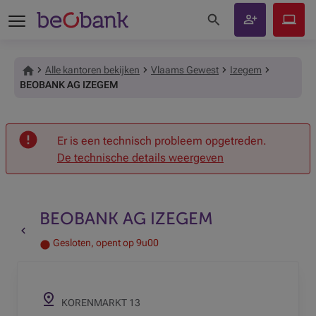
Zoeken op de site
Klant
Beobank
worden
Online
Alle kantoren bekijken
Vlaams Gewest
Izegem
BEOBANK AG IZEGEM
Onthaal
Er is een technisch probleem opgetreden.
De technische details weergeven
BEOBANK AG IZEGEM
Terug naar de vorige pagina
Gesloten, opent op 9u00
KORENMARKT 13