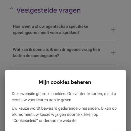
Veelgestelde vragen
Maskeren
Hoe weet u of uw agentschap specifieke
openingsuren heeft voor afspraken?
Wat kan ik doen als ik een dringende vraag heb
buiten de openingsuren?
Welke documenten moet ik meenemen naar mijn
afspraak?
Mijn cookies beheren
Deze website gebruikt cookies. Om verder te surfen, dient u
Hoe weet ik of het gekozen kantoor
eerst uw voorkeuren aan te geven.
rolstoeltoegankelijk is of voorzieningen heeft voor
mensen met een beperking?
Uw keuze wordt bewaard gedurende 6 maanden. U kan op
elk moment uw keuze wijzigen door te klikken op
“Cookiebeleid” onderaan de website.