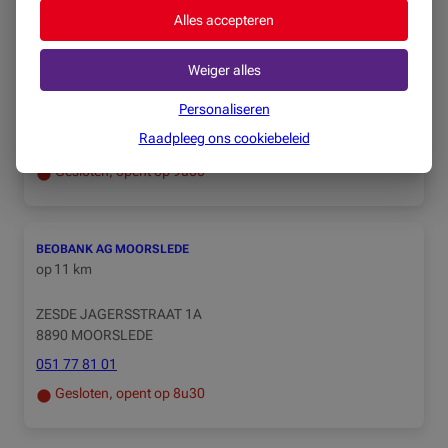
Alles accepteren
BEOBANK AG HARELBEKE
op
9,8 km
Weiger alles
GENTSESTRAAT 32
Personaliseren
8530 HARELBEKE
Raadpleeg ons cookiebeleid
056 70 58 19
Gesloten, opent op 9u00
BEOBANK AG MOORSLEDE
op
11 km
ZESDE JAGERSSTRAAT 1A
8890 MOORSLEDE
051 77 81 01
Gesloten, opent op 8u30