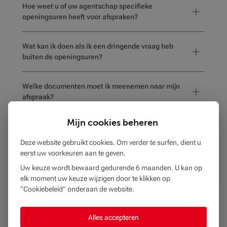
Hoe weet u of uw agentschap specifieke
openingsuren heeft voor afspraken?
Wat kan ik doen als ik een dringende vraag heb
buiten de openingsuren?
Welke documenten moet ik meenemen naar mijn
afspraak?
Mijn cookies beheren
Hoe weet ik of het gekozen kantoor
rolstoeltoegankelijk is of voorzieningen heeft voor
Deze website gebruikt cookies. Om verder te surfen, dient u
mensen met een beperking?
eerst uw voorkeuren aan te geven.
Uw keuze wordt bewaard gedurende 6 maanden. U kan op
elk moment uw keuze wijzigen door te klikken op
“Cookiebeleid” onderaan de website.
BEOBANK BR ZELE
op
5,5 km
Alles accepteren