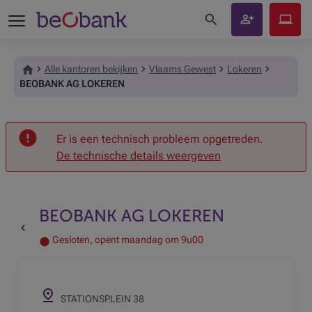
Zoeken op de site
Klant
Beobank
worden
Online
Alle kantoren bekijken
Vlaams Gewest
Lokeren
BEOBANK AG LOKEREN
Onthaal
Er is een technisch probleem opgetreden.
De technische details weergeven
BEOBANK AG LOKEREN
Terug naar de vorige pagina
Gesloten, opent maandag om 9u00
STATIONSPLEIN 38