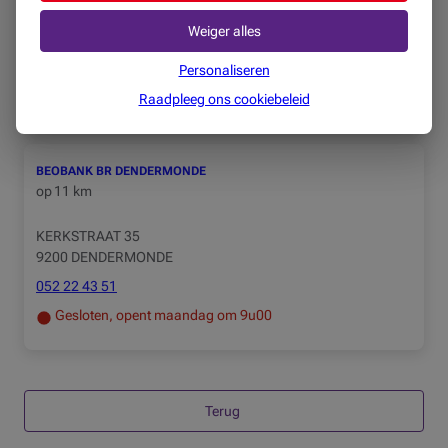
MARKT 53
Weiger alles
9240 ZELE
052 45 81 71
Personaliseren
Gesloten, opent maandag om 9u00
Raadpleeg ons cookiebeleid
BEOBANK BR DENDERMONDE
op
11 km
KERKSTRAAT 35
9200 DENDERMONDE
052 22 43 51
Gesloten, opent maandag om 9u00
Terug