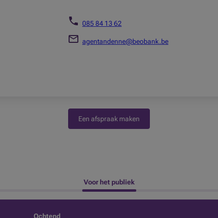
085 84 13 62
agentandenne@beobank.be
Een afspraak maken
 Voor het publiek 
Ochtend