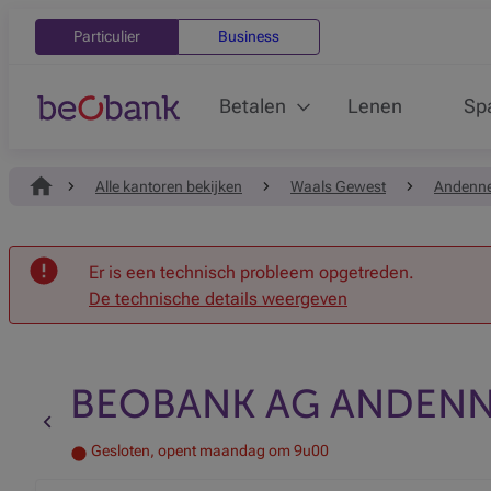
Particulier
Business
Betalen
Lenen
Sp
Alle kantoren bekijken
Waals Gewest
Andenn
Onthaal
Er is een technisch probleem opgetreden.
De technische details weergeven
BEOBANK AG ANDEN
Terug naar de vorige pagina
Gesloten, opent maandag om 9u00