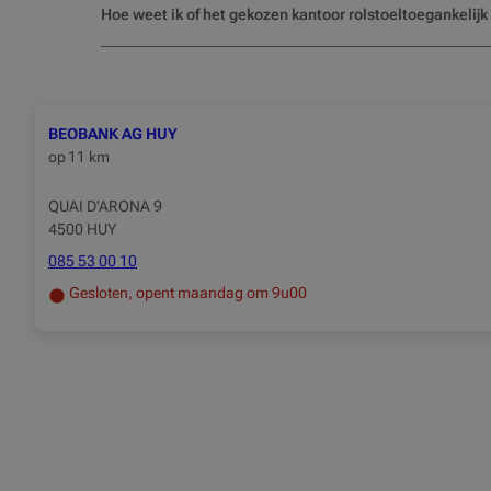
Hoe weet ik of het gekozen kantoor rolstoeltoegankelij
BEOBANK AG HUY
op
11 km
QUAI D'ARONA 9
4500 HUY
085 53 00 10
Gesloten, opent maandag om 9u00