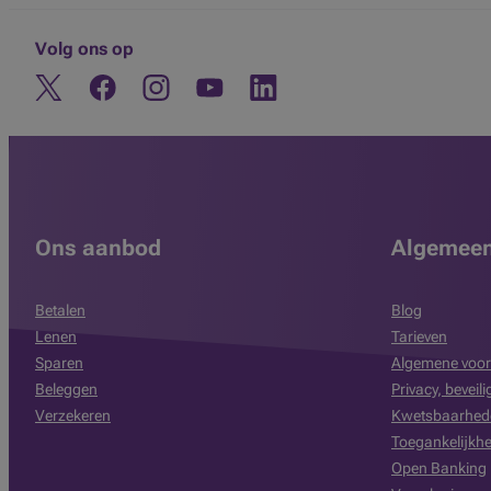
Volg ons op
Twitter
Facebook
Instagram
Ontdek ons YouTube-kanaal
Linkedin
Ons aanbod
Algemee
Betalen
Blog
Lenen
Tarieven
Sparen
Algemene voor
Beleggen
Privacy, beveil
Verzekeren
Kwetsbaarhed
Toegankelijkhe
Open Banking