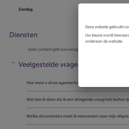
Zondag
Deze website gebruikt co
Diensten
Uw keuze wordt bewaard 
onderaan de website.
Geen contant geld aanwezig
Veelgestelde vragen
Maskeren
Hoe weet u of uw agentschap specifieke openingsuren h
Wat kan ik doen als ik een dringende vraag heb buiten 
Welke documenten moet ik meenemen naar mijn afspra