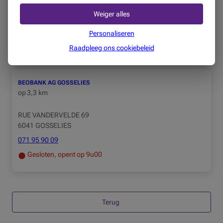
PLACE VAUBAN 4
Weiger alles
6000 CHARLEROI
071 32 34 44
Personaliseren
Gesloten, opent op 9u00
Raadpleeg ons cookiebeleid
BEOBANK AG GOSSELIES
op
3,3 km
RUE VANDERVELDE 69
6041 GOSSELIES
071 95 90 09
Gesloten, opent op 9u00
Terug