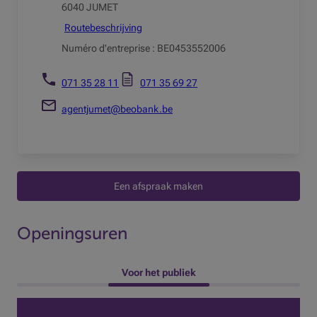
6040 JUMET
Routebeschrijving
Numéro d'entreprise : BE0453552006
071 35 28 11
071 35 69 27
agentjumet@beobank.be
Een afspraak maken
Openingsuren
 Voor het publiek 