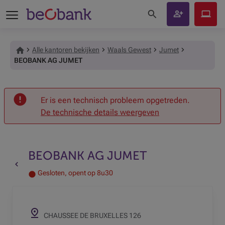
Zoeken op de site
Klant
Beobank
worden
Online
Alle kantoren bekijken
Waals Gewest
Jumet
BEOBANK AG JUMET
Onthaal
Er is een technisch probleem opgetreden.
De technische details weergeven
BEOBANK AG JUMET
Terug naar de vorige pagina
Gesloten, opent op 8u30
CHAUSSEE DE BRUXELLES 126