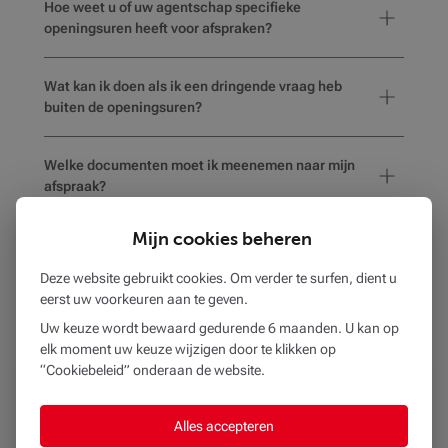
Hoe weet u of uw agentschap specifieke
openingsuren heeft voor afspraken?
Wat kan ik doen als ik een dringende vraag heb
buiten de openingsuren?
Welke documenten moet ik meenemen naar mijn
afspraak?
Mijn cookies beheren
Hoe weet ik of het gekozen kantoor
rolstoeltoegankelijk is of voorzieningen heeft voor
Deze website gebruikt cookies. Om verder te surfen, dient u
mensen met een beperking?
eerst uw voorkeuren aan te geven.
Uw keuze wordt bewaard gedurende 6 maanden. U kan op
elk moment uw keuze wijzigen door te klikken op
“Cookiebeleid” onderaan de website.
BEOBANK BR CHARLEROI
op
3,1 km
Alles accepteren