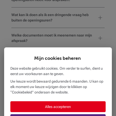
Wat kan ik doen als ik een dringende vraag heb
buiten de openingsuren?
Welke documenten moet ik meenemen naar mijn
afspraak?
Hoe weet ik of het gekozen kantoor
Mijn cookies beheren
rolstoeltoegankelijk is of voorzieningen heeft voor
mensen met een beperking?
Deze website gebruikt cookies. Om verder te surfen, dient u
eerst uw voorkeuren aan te geven.
Uw keuze wordt bewaard gedurende 6 maanden. U kan op
elk moment uw keuze wijzigen door te klikken op
“Cookiebeleid” onderaan de website.
BEOBANK AG MARIEMONT
op
4 km
Alles accepteren
RUE DE BASCOUP 295