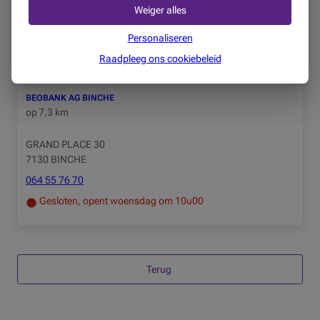
7170 MANAGE
Weiger alles
064 53 00 40
Personaliseren
Gesloten, opent maandag om 9u00
Raadpleeg ons cookiebeleid
BEOBANK AG BINCHE
op
7,3 km
GRAND PLACE 30
7130 BINCHE
064 55 76 70
Gesloten, opent woensdag om 10u00
Terug