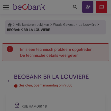
Zoeken op de site
Klant
Beobank
worden
Online
Alle kantoren bekijken
Waals Gewest
La Louvière
BEOBANK BR LA LOUVIERE
Onthaal
Er is een technisch probleem opgetreden.
De technische details weergeven
BEOBANK BR LA LOUVIERE
Terug naar de vorige pagina
Gesloten, opent maandag om 9u00
RUE HAMOIR 18