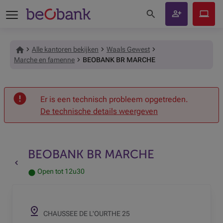
Zoeken op de site
Klant
Beobank
worden
Online
Alle kantoren bekijken
Waals Gewest
Marche en famenne
BEOBANK BR MARCHE
Onthaal
Er is een technisch probleem opgetreden.
De technische details weergeven
BEOBANK BR MARCHE
Terug naar de vorige pagina
Open tot 12u30
CHAUSSEE DE L'OURTHE 25