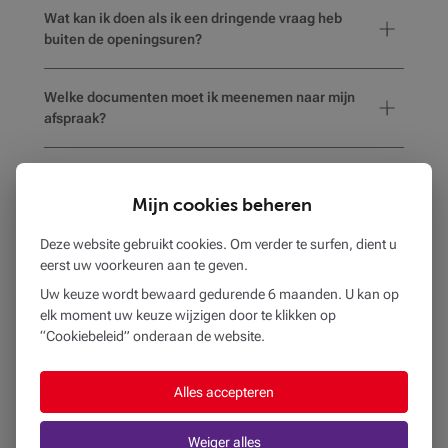
Wat kan ik doen als ik een dringende vraag heb
buiten de openingsuren?
Welke documenten moet ik meenemen naar mijn
afspraak?
Hoe weet ik of het gekozen kantoor
rolstoeltoegankelijk is of voorzieningen heeft voor
Mijn cookies beheren
mensen met een beperking?
Deze website gebruikt cookies. Om verder te surfen, dient u
eerst uw voorkeuren aan te geven.
Uw keuze wordt bewaard gedurende 6 maanden. U kan op
elk moment uw keuze wijzigen door te klikken op
BEOBANK AG CINEY
“Cookiebeleid” onderaan de website.
op
19 km
RUE DU COMMERCE 132
Alles accepteren
5590 CINEY
083 53 00 00
Weiger alles