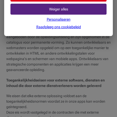
Er worden e-learningmodules aangeboden om alle
Weiger alles
ontwikkelaars, opstellers van inhoud (met inbegrip van pdf-
documenten), webmasters, projectmanagers, organisatoren, UX
Personaliseren
Designers, enz. bewust te maken.
Raadpleeg ons cookiebeleid
Opleidingsmodules op maat van verschillende profielen worden
aangeboden door de opleidingsafdeling en zijn opgenomen in de
catalogus voor permanente vorming. Zo kunnen ontwikkelaars en
webmasters worden opgeleid om op een toegankelijke manier te
ontwikkelen in HTML en andere ontwikkelingstalen voor
webpagina's en schermen van mobiele apps. Ontwikkelaars van
strategische componenten en applicaties krijgen een meer
geavanceerde opleiding.
Toegankelijkheidseisen voor externe software, diensten en
inhoud die door externe dienstverleners worden geleverd
We eisen dat elke externe oplossing voldoet aan de
toegankelijkheidsnormen voordat ze in onze apps kan worden
geïntegreerd.
Deze eis wordt vastgelegd in de contracten die met externe