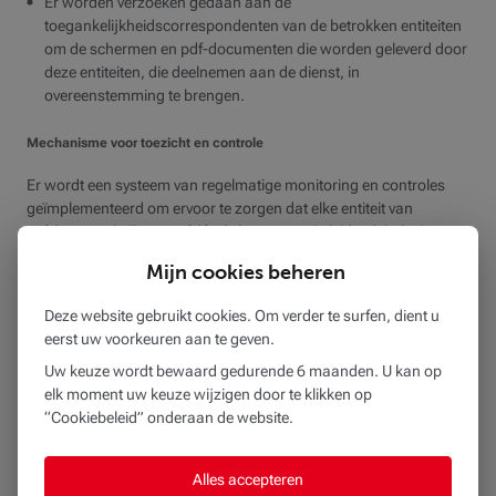
Er worden verzoeken gedaan aan de
toegankelijkheidscorrespondenten van de betrokken entiteiten
om de schermen en pdf-documenten die worden geleverd door
deze entiteiten, die deelnemen aan de dienst, in
overeenstemming te brengen.
Mechanisme voor toezicht en controle
Er wordt een systeem van regelmatige monitoring en controles
geïmplementeerd om ervoor te zorgen dat elke entiteit van
Crédit Mutuel Alliance Fédérale het Toegankelijkheidsbeleid
naleeft.
Mijn cookies beheren
Financiële middelen
Deze website gebruikt cookies. Om verder te surfen, dient u
eerst uw voorkeuren aan te geven.
In het jaarbudget zitten specifieke behoeften voor digitale
toegankelijkheid vervat, met name voor de nieuwe projecten, voor
Uw keuze wordt bewaard gedurende 6 maanden. U kan op
de inclusie van personen met een beperking bij gebruikerstests en
elk moment uw keuze wijzigen door te klikken op
voor de conformiteitsbeoordelingen die voor alle
“Cookiebeleid” onderaan de website.
communicatiediensten voorzien zijn.
Opleidingen en bewustmaking
Alles accepteren