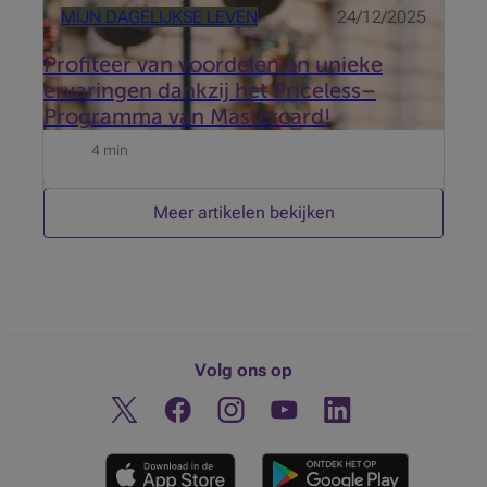
MIJN DAGELIJKSE LEVEN
24/12/2025
Profiteer van voordelen en unieke
ervaringen dankzij het Priceless–
Programma van Mastercard!
4 min
Meer artikelen bekijken
Volg ons op
Twitter
Facebook
Instagram
Ontdek ons YouTube-kanaa
Linkedin