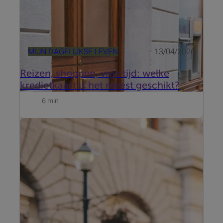
MIJN DAGELIJKSE LEVEN
13/04/2026
Reizen, shoppen, vrije tijd: welke
kredietkaart is het meest geschikt?
6 min
Uw kaart van Mastercard is veel meer dan een
betaalmiddel. Ze garandeert u tal van voordelen en
verleent u toegang tot onvergetelijke ervaringen.