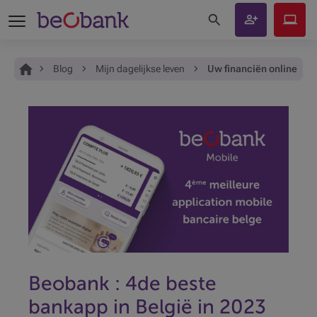
Zoeken op de site
Klant
Beobank
worden
Online
Je bent hier:
Home
Blog
Mijn dagelijkse leven
Uw financiën online beh
Beobank : 4de beste
bankapp in België in 2023