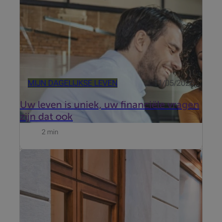
MIJN DAGELIJKSE LEVEN
11/05/2026
Uw leven is uniek, uw financiële vragen
zijn dat ook
2 min
Extra cashback, miles sparen, bijkomende
verzekeringen, … Aan de meestekredietkaartenzijn
heel wat extra voordelen verbonden. Maar welke
kredietkaart past het best bij uw levensstijl?