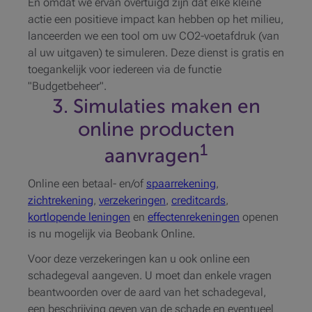
En omdat we ervan overtuigd zijn dat elke kleine
actie een positieve impact kan hebben op het milieu,
lanceerden we een tool om uw CO2-voetafdruk (van
al uw uitgaven) te simuleren. Deze dienst is gratis en
toegankelijk voor iedereen via de functie
"Budgetbeheer".
3. Simulaties maken en
online producten
1
aanvragen
Online een betaal- en/of
spaarrekening
,
zichtrekening
,
verzekeringen
,
creditcards
,
kortlopende leningen
en
effectenrekeningen
openen
is nu mogelijk via Beobank Online.
Voor deze verzekeringen kan u ook online een
schadegeval aangeven. U moet dan enkele vragen
beantwoorden over de aard van het schadegeval,
een beschrijving geven van de schade en eventueel