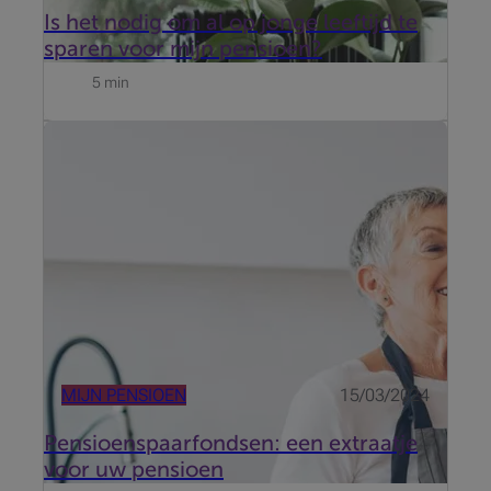
Is het nodig om al op jonge leeftijd te
sparen voor mijn pensioen?
5 min
Voor veel jongeren is hetpensioeneen ver-van-mijn-
bed-show. Dat is begrijpelijk, want vaak is hun
pensionering nog decennia ver weg. Nochtans loont
het de moeite om er op tijd even over na te denken,
want “op pensioen gaan...
MIJN PENSIOEN
15/03/2024
Pensioenspaarfondsen: een extraatje
voor uw pensioen