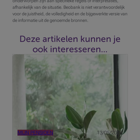
onderworpen zijn aan specifieke regels of interpretaties,
afhankelijk van de situatie. Beobank is niet verantwoordelijk
voor de juistheid, de volledigheid en de bijgewerkte versie van
de informatie uit de genoemde bronnen.
Deze artikelen kunnen je
ook interesseren...
Denkt u dat het nutteloos is om voor uw veertigste
met pensioensparen te beginnen?Think again: hoe
eerder u begint, hoe makkelijker het is om een
aanzienlijk kapitaal op te bouwen, zodat u uw
levenskwaliteit kan behouden t...
MIJN PENSIOEN
13/05/2025