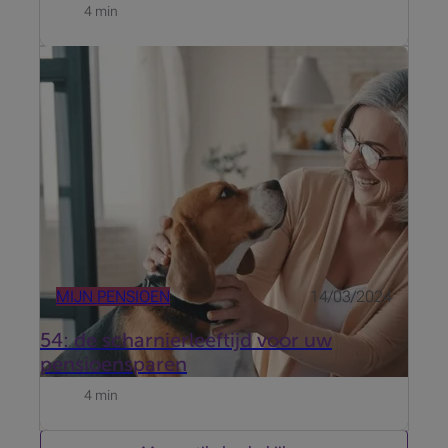
4 min
Pensioensparen is een fiscaal interessante formule
om kapitaal op te bouwen voor uw pensioen. Maar u
moet wel uw stortingen goed opvolgen, vooral op
uw 54ste.
MIJN PENSIOEN
14/03/2024
54: de scharnierleeftijd voor uw
pensioensparen
4 min