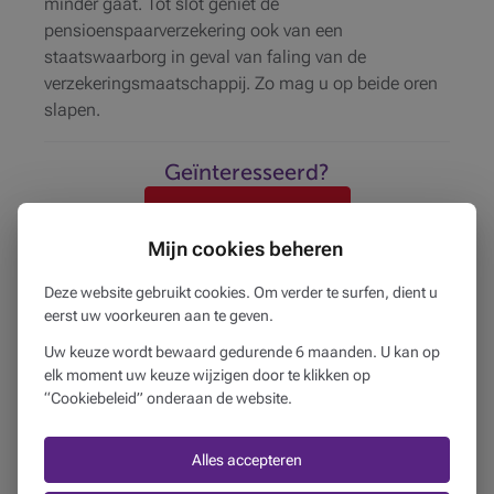
minder gaat. Tot slot geniet de
pensioenspaarverzekering ook van een
staatswaarborg in geval van faling van de
verzekeringsmaatschappij. Zo mag u op beide oren
slapen.
Geïnteresseerd?
Maak een afspraak
Mijn cookies beheren
Deze publicatie bevat algemene informatie en vormt
Deze website gebruikt cookies. Om verder te surfen, dient u
geen persoonlijk advies. Deze informatie kan
eerst uw voorkeuren aan te geven.
veranderen of onderworpen zijn aan specifieke
Uw keuze wordt bewaard gedurende 6 maanden. U kan op
regels of interpretaties, afhankelijk van de situatie.
elk moment uw keuze wijzigen door te klikken op
Beobank is niet verantwoordelijk voor de juistheid,
“Cookiebeleid” onderaan de website.
de volledigheid en de bijgewerkte versie van de
informatie uit de genoemde bronnen.
Alles accepteren
1
Exclusief instapkosten