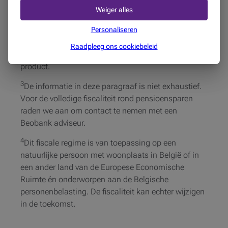
Weiger alles
2
Vooraleer te beleggen in een
pensioenspaarverzekering, is het aangeraden om
Personaliseren
kennis te nemen van de financiële informatiefiche en
Raadpleeg ons cookiebeleid
de algemene voorwaarden van het betreffende
product.
3
De informatie in deze paragraaf is niet exhaustief.
Voor de volledige fiscaliteit rond pensioensparen
raden we aan om contact te nemen met een
Beobank adviseur.
4
Dit fiscale regime is van toepassing op een
natuurlijke persoon met woonplaats in België of in
een ander land van de Europese Economische
Ruimte én onderworpen aan de Belgische
personenbelasting. De fiscaliteit kan echter wijzigen
in de toekomst.