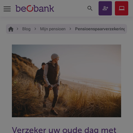
Zoeken op de site
Klant
Beobank
worden
Online
Je bent hier:
Home
Blog
Mijn pensioen
Pensioenspaarverzekering: ee
Verzeker uw oude dag met