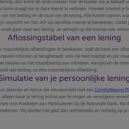
ke lening, dan komt de rente overeen met de kosten die je betaalt
 bank vraagt om je deze dienst te verlenen. Hoeveel interest je be
e van het bedrag en de duur van de lening. Alle kosten samen wor
n verplicht om het JKP op dezelfde manier te berekenen, zodat j
op zoek gaat naar een lening. Je vermijdt op die manier ook verbo
Aflossingstabel van een lening
 maandelijkse afbetalingen te berekenen, stelt de bank een aflos
oeveel intresten je terugbetaalt, voor de hele looptijd en per maa
t betalen en het totaalbedrag aan intresten. Aangezien de intre
daalt dat bedrag na elke maandelijkse afbetaling.
Simulatie van je persoonlijke lenin
uw plannen en hoe je die verwezenlijkt met een
Comfortlening P
ft alleen maar je lening online aan te vragen en vervolgens verwe
ale voor Kredieten aan Particulieren bij de Nationale Bank.
Na d
rtekenen. Wij storten het geld dan rechtstreeks en volledig op je