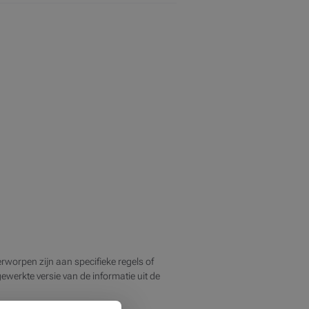
rworpen zijn aan specifieke regels of
jgewerkte versie van de informatie uit de