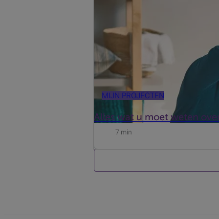
MIJN PROJECTEN
Alles wat u moet weten over
7 min