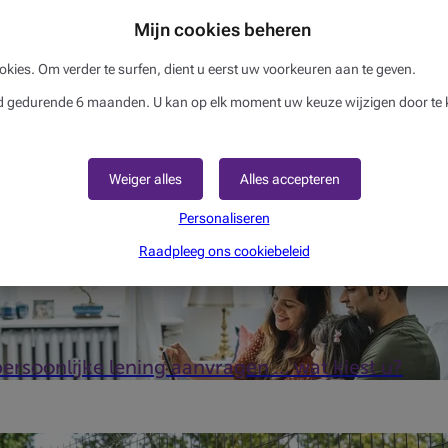
 artikelen kunnen je ook interesser
Mijn cookies beheren
roject? Is het dan verstandig om een lening op afbetalingaan te g
okies. Om verder te surfen, dient u eerst uw voorkeuren aan te geven.
gedurende 6 maanden. U kan op elk moment uw keuze wijzigen door te k
Weiger alles
Alles accepteren
Personaliseren
Raadpleeg ons cookiebeleid
ersoonlijke lening aanvragen … wat kiest u?
pten ze aan bij Beobank. Samen vonden ze de perfecte oplossing