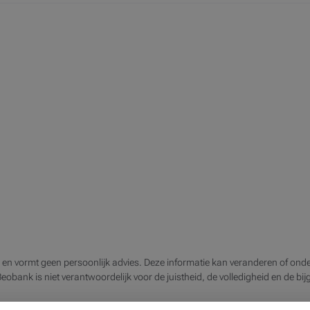
 en vormt geen persoonlijk advies. Deze informatie kan veranderen of onde
 Beobank is niet verantwoordelijk voor de juistheid, de volledigheid en de bi