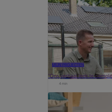
MIJN PROJECTEN
“Ons verhaal leek te comple
4 min
Zou u graag een droomreis maken of 
lening op afbetaling biedt u de opl