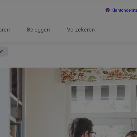
Klantonderst
aren
Beleggen
Verzekeren
n?