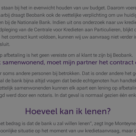
e staan bij het in evenwicht houden van uw budget. Daarom voere
Daarbij draagt Beobank ook de wettelijke verplichting om uw huid
ren bij de Nationale Bank. Indien uit ons onderzoek naar uw kre
adpleging van de Centrale voor Kredieten aan Particulieren, blijkt
s het contract kunt voldoen, kunnen wij uw aanvraag niet verder
luit.
afbetaling is het geen vereiste om al klant te zijn bij Beobank.
jk samenwonend, moet mijn partner het contrac
 er soms andere personen bij betrokken. Dat is onder andere het g
l de bank bijna altijd vragen dat beide echtgenoten hun handte
ttelijk samenwonenden kunnen elk apart een lening op afbetali
gd werd door een notaris. In dat geval is normaal gezien één en
Hoeveel kan ik lenen?
 het bedrag is dat de bank u zal willen lenen”, zegt Inge Monteyn
oonlijke situatie op het moment van uw kredietaanvraag, maar oo