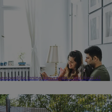
roject? Is het dan verstandig om een lening op afbetalingaan te g
ersoonlijke lening aanvragen … wat kiest u?
pten ze aan bij Beobank. Samen vonden ze de perfecte oplossing