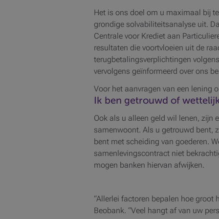
Het is ons doel om u maximaal bij t
grondige solvabiliteitsanalyse uit. 
Centrale voor Krediet aan Particulie
resultaten die voortvloeien uit de ra
terugbetalingsverplichtingen volgen
vervolgens geïnformeerd over ons bes
Voor het aanvragen van een lening op 
Ik ben getrouwd of wetteli
Ook als u alleen geld wil lenen, zijn
samenwoont. Als u getrouwd bent, za
bent met scheiding van goederen. We
samenlevingscontract niet bekrachti
mogen banken hiervan afwijken.
“Allerlei factoren bepalen hoe groot
Beobank. “Veel hangt af van uw pers