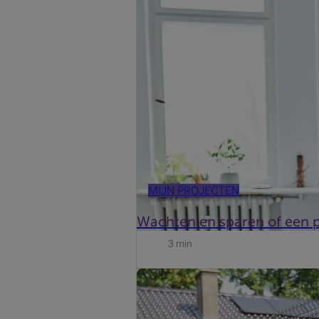
Wil u binnenkort investeren in een p
opzij hebt staan?
MIJN PROJECTEN
Wachten en sparen of een p
3 min
Na het horen van een radiospot, klo