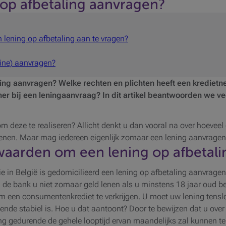
 op afbetaling aanvragen?
 lening op afbetaling aan te vragen?
line) aanvragen?
ling aanvragen? Welke rechten en plichten heeft een krediet
mer bij een leningaanvraag? In dit artikel beantwoorden we v
om deze te realiseren? Allicht denkt u dan vooral na over hoeveel
 lenen. Maar mag iedereen eigenlijk zomaar een lening aanvragen
waarden om een lening op afbetali
ie in België is gedomicilieerd een lening op afbetaling aanvrage
al de bank u niet zomaar geld lenen als u minstens 18 jaar oud b
en consumentenkrediet te verkrijgen. U moet uw lening tenslot
doende stabiel is. Hoe u dat aantoont? Door te bewijzen dat u ove
ng gedurende de gehele looptijd ervan maandelijks zal kunnen te