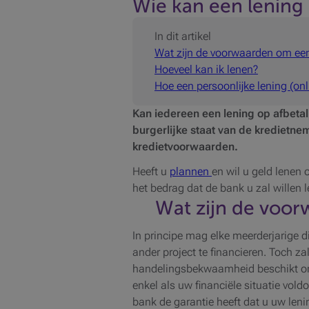
Wie kan een lening
In dit artikel
Wat zijn de voorwaarden om een
Hoeveel kan ik lenen?
Hoe een persoonlijke lening (on
Kan iedereen een lening op afbeta
burgerlijke staat van de kredietne
kredietvoorwaarden.
Heeft u
plannen
en wil u geld lenen 
het bedrag dat de bank u zal willen
Wat zijn de voor
In principe mag elke meerderjarige d
ander project te financieren. Toch z
handelingsbekwaamheid beschikt om e
enkel als uw financiële situatie vol
bank de garantie heeft dat u uw leni