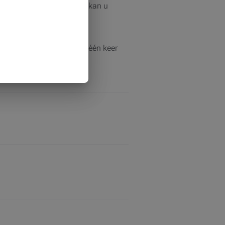
en grondige evaluatie. Zo kan u
 lening op afbetaling in één keer