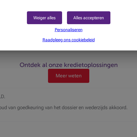
et dossier. Door steeds voldoende tijd te nemen, garanderen we e
aansluit bij uw persoonlijke noden en financiële situatie.
Weiger alles
Alles accepteren
 het afsluiten van het kredietcontract, wordt het bedrag van uw
Personaliseren
jving overgemaakt naar de betaalrekening naar keuze.
Raadpleeg ons cookiebeleid
nciering van uw projecten?
Ontdek al onze kredietoplossingen
Meer weten
LD.
oud van goedkeuring van het dossier en wederzijds akkoord.