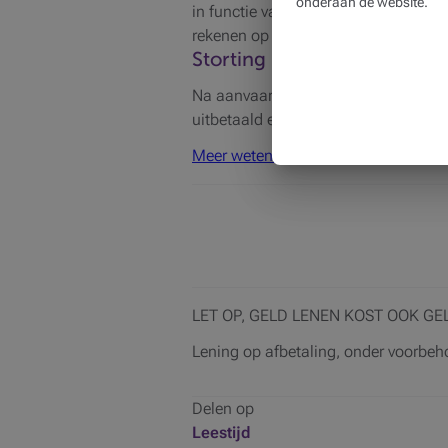
onderaan de website.
in functie van de complexiteit van h
rekenen op een oplossing die perfect 
Storting
Na aanvaarding van uw aanvraag en na
uitbetaald en via een bankoverschri
Meer weten over kredieten en de fina
LET OP, GELD LENEN KOST OOK GE
Lening op afbetaling, onder voorbeh
Delen op
Leestijd