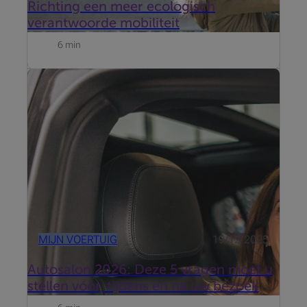
Richting een meer ecologisch
verantwoorde mobiliteit
6 min
Het Autosalon 2026, dat plaatsvindt van 9 tot 18
januari 2026 in Brussels Expo, blijft een niet te
missen afspraak om nieuwe modellen te ontdekken,
aandrijvingen te vergelijken en te profiteren van
exclusieve aanbiedingen.
MIJN VOERTUIG
19/12/2025
Autosalon 2026: Deze 5 vragen moet u
stellen vóór, tijdens en na uw bezoek