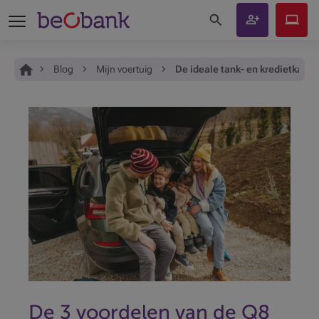
Zoeken op de site
Klant
Beobank
worden
Online
Je bent hier:
Home
Blog
Mijn voertuig
De ideale tank- en kredietkaart
De 3 voordelen van de Q8