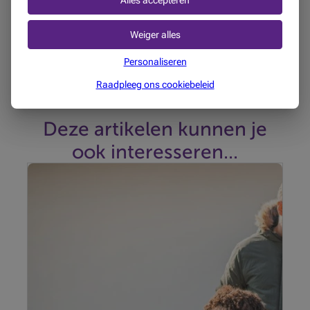
Alles accepteren
Deze publicatie bevat algemene informatie en vormt geen
persoonlijk advies. Deze informatie kan veranderen of
Weiger alles
onderworpen zijn aan specifieke regels of interpretaties,
afhankelijk van de situatie. Beobank is niet verantwoordelijk
Personaliseren
voor de juistheid, de volledigheid en de bijgewerkte versie van
Raadpleeg ons cookiebeleid
de informatie uit de genoemde bronnen.
Deze artikelen kunnen je
ook interesseren...
De verschuiving naar groenere mobiliteit is
essentieel om de uitstoot van broeikasgassen te
verlagen, de luchtkwaliteit te verbeteren en
duurzame vervoerswijzen te bevorderen.