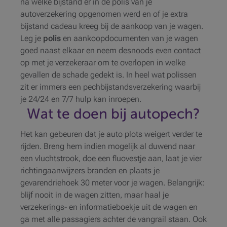
na welke bijstand er in de polis van je
autoverzekering opgenomen werd en of je extra
bijstand cadeau kreeg bij de aankoop van je wagen.
Leg je
polis
en aankoopdocumenten van je wagen
goed naast elkaar en neem desnoods even contact
op met je verzekeraar om te overlopen in welke
gevallen de schade gedekt is. In heel wat polissen
zit er immers een pechbijstandsverzekering waarbij
je 24/24 en 7/7 hulp kan inroepen.
Wat te doen bij autopech?
Het kan gebeuren dat je auto plots weigert verder te
rijden. Breng hem indien mogelijk al duwend naar
een vluchtstrook, doe een fluovestje aan, laat je vier
richtingaanwijzers branden en plaats je
gevarendriehoek 30 meter voor je wagen. Belangrijk:
blijf nooit in de wagen zitten, maar haal je
verzekerings- en informatieboekje uit de wagen en
ga met alle passagiers achter de vangrail staan. Ook