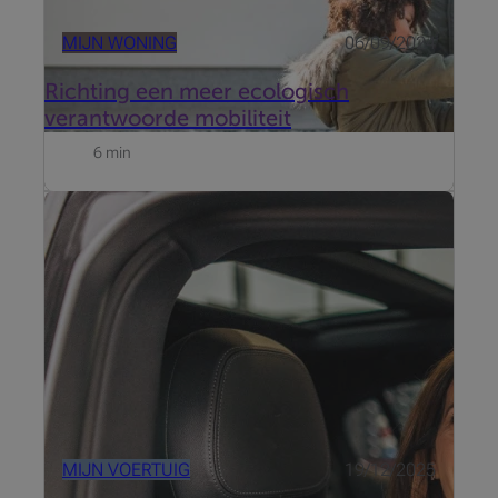
MIJN WONING
06/09/2024
Richting een meer ecologisch
verantwoorde mobiliteit
6 min
Het Autosalon 2026, dat plaatsvindt van 9 tot 18
januari 2026 in Brussels Expo, blijft een niet te
missen afspraak om nieuwe modellen te ontdekken,
aandrijvingen te vergelijken en te profiteren van
exclusieve aanbiedingen.
MIJN VOERTUIG
19/12/2025