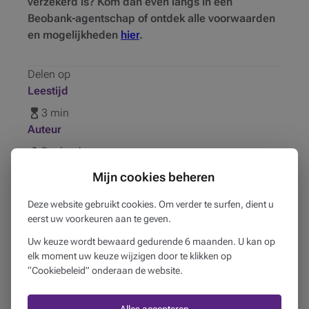
verzekerd is? Kom dan even langs in een
Beobank-agentschap of ontdek alle voorwaarden
en mogelijkheden
hier
.
Delen op
Leestijd
3 min
Auteur
Beobank
Publicatie datum
Mijn cookies beheren
01
juni
2018
Deze website gebruikt cookies. Om verder te surfen, dient u
Gepubliceerd in
eerst uw voorkeuren aan te geven.
Mijn voertuig
Uw keuze wordt bewaard gedurende 6 maanden. U kan op
elk moment uw keuze wijzigen door te klikken op
Gerelateerde producten
“Cookiebeleid” onderaan de website.
Verzekeringen