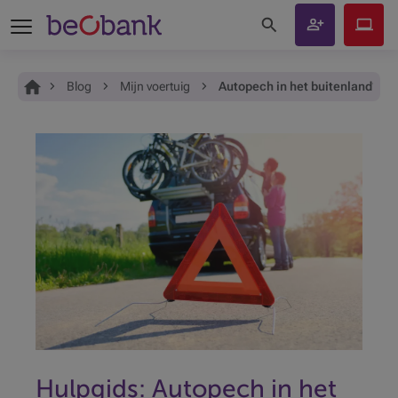
Zoeken op de site
Klant
Beobank
worden
Online
Je bent hier:
Home
Blog
Mijn voertuig
Autopech in het buitenland? Me
Hulpgids: Autopech in het