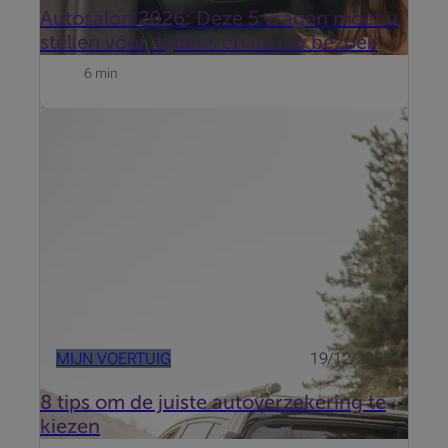
Autosalon 2026: Deze 5 vragen moet u
stellen vóór, tijdens en na uw bezoek
6 min
De kleur, de opties en de motoraandrijving zijn
gekozen. Gefeliciteerd, uw nieuwe droomauto is
besteld! Nu is het tijd om te zorgen voor de perfecte
bescherming: een passende autoverzekering. Hoe
pakt u dat aan? Met deze n...
MIJN VOERTUIG
19/12/2025
8 tips om de juiste autoverzekering te
kiezen