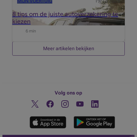
MIJN VOERTUIG
19/12/2025
8 tips om de juiste autoverzekering te
kiezen
6 min
Meer artikelen bekijken
Volg ons op
Twitter
Facebook
Instagram
Ontdek ons YouTube-kanaa
Linkedin