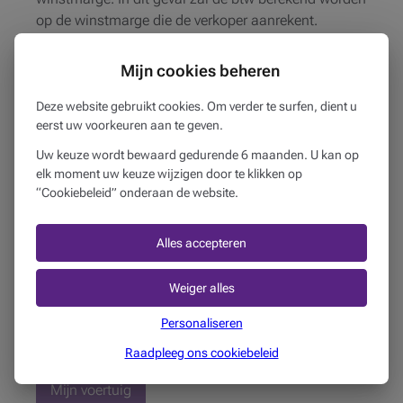
op de winstmarge die de verkoper aanrekent.
(!) Betaal het voertuig niet contant, maar zorg ervoor
Mijn cookies beheren
dat je via bankoverschrijving een mededeling van
aankoop vermeldt. Zo heb je altijd een bewijs van de
Deze website gebruikt cookies. Om verder te surfen, dient u
eerst uw voorkeuren aan te geven.
aanschaf van je wagen.
Uw keuze wordt bewaard gedurende 6 maanden. U kan op
elk moment uw keuze wijzigen door te klikken op
Delen op
“Cookiebeleid” onderaan de website.
Leestijd
4 min
Alles accepteren
Auteur
Beobank
Weiger alles
Publicatie datum
Personaliseren
05
januari
2018
Gepubliceerd in
Raadpleeg ons cookiebeleid
Mijn voertuig