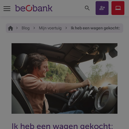
Zoeken op de site
Klant
Beobank
worden
Online
Je bent hier:
Home
Blog
Mijn voertuig
Ik heb een wagen gekocht: maa
Ik heb een wagen gekocht: