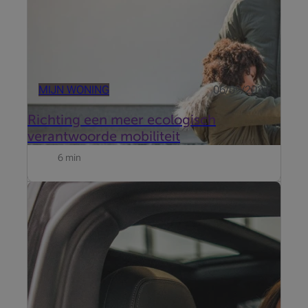
MIJN WONING
06/09/2024
Richting een meer ecologisch
verantwoorde mobiliteit
6 min
Het Autosalon 2026, dat plaatsvindt van 9 tot 18
januari 2026 in Brussels Expo, blijft een niet te
missen afspraak om nieuwe modellen te ontdekken,
aandrijvingen te vergelijken en te profiteren van
exclusieve aanbiedingen.