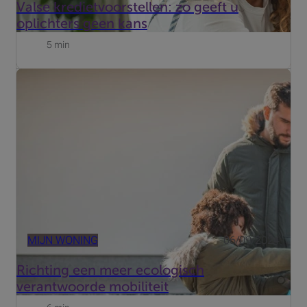
Valse kredietvoorstellen: zo geeft u
oplichters geen kans
5 min
De verschuiving naar groenere mobiliteit is essentieel om
de uitstoot van broeikasgassen te verlagen, de
luchtkwaliteit te verbeteren en duurzame vervoerswijzen
te bevorderen.
MIJN WONING
06/09/2024
Richting een meer ecologisch
verantwoorde mobiliteit