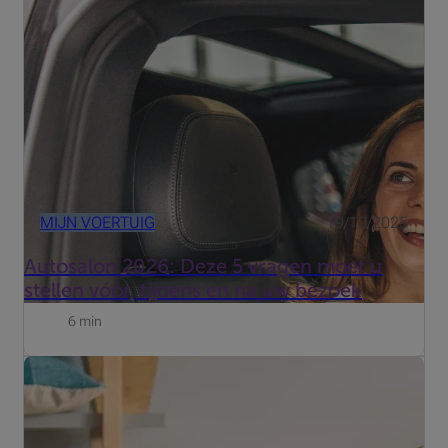
2026 in Brussels Expo, blijft een niet te missen afspraak
om nieuwe modellen te ontdekken, aandrijvingen te
vergelijken en te profiteren van exclusieve aanbiedingen.
MIJN VOERTUIG
19/12/2025
Autosalon 2026: Deze 5 vragen moet u
stellen vóór, tijdens en na uw bezoek
6 min
Zou u graag een droomreis maken of wenst u simpelweg
een project te financieren zonder uw budget in het
gedrang te brengen? Een lening op afbetaling biedt u de
oplossing, aan transparante en vooraf gekende