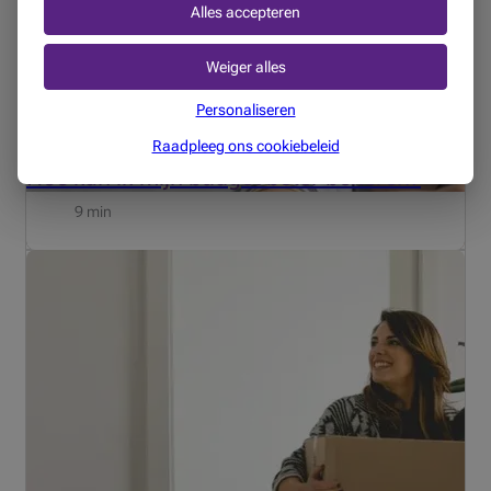
Alles accepteren
Weiger alles
Personaliseren
MIJN PROJECTEN
15/05/2025
Raadpleeg ons cookiebeleid
Hoe kan ik mijn budget beter beheren?
9 min
Er komt heel wat kijken bij de aankoop van een nieuwe
woning. Zeker voor starters op zoek naar hun eerste huis
is het niet altijd zo gemakkelijk om het overzicht te
behouden. Dankzij deze chronologische checklist slaat
nie...