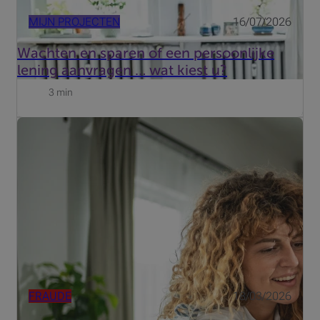
MIJN PROJECTEN
16/07/2026
Wachten en sparen of een persoonlijke
lening aanvragen … wat kiest u?
3 min
De laatste tijden komt er steeds meer kredietfraude voor.
Kijk dus uit voor aanbiedingen en rentevoeten die te mooi
lijken om waar te zijn. Waaraan herkent u ze?
FRAUDE
18/03/2026