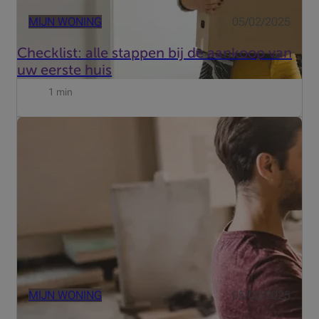
MIJN WONING
05/02/2025
Checklist: alle stappen bij de aankoop van
uw eerste huis
1 min
Een woning renoveert u niet in een-twee-drie. Er gaat heel
wat denkwerk aan vooraf, ook tijdens en na de werken
verliest u enkele zaken best niet uit het oog. Met deze
checklist staan we u bij in het gehele traject.
MIJN WONING
05/02/2025