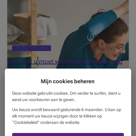
voorwaarden.
MIJN PROJECTEN
22/08/2025
Alles wat u moet weten over de lening op
afbetaling
7 min
Mijn cookies beheren
Uw budget managen, is een essentieel onderdeel van uw
Deze website gebruikt cookies. Om verder te surfen, dient u
financiële stabiliteit, bijvoorbeeld als u wilt sparen voor
eerst uw voorkeuren aan te geven.
een project of een buffer wilt aanleggen voor onvoorziene
Uw keuze wordt bewaard gedurende 6 maanden. U kan op
omstandigheden. Naast de traditionele methodes kun...
elk moment uw keuze wijzigen door te klikken op
“Cookiebeleid” onderaan de website.