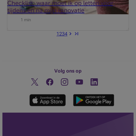
Checklist: waar moet ik op letten voor,
tijdens en na mijn renovatie
1 min
1
2
3
4
Volg ons op
Twitter
Facebook
Instagram
Ontdek ons YouTube-kanaa
Linkedin