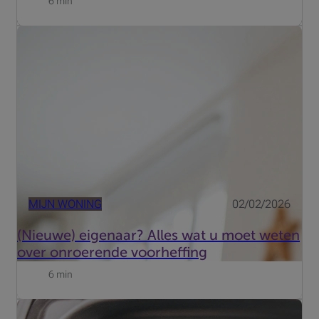
6 min
De Belg heeft een baksteen in de maag, dat is bekend! In
België wordt er volop gebouwd, verbouwd en
gerenoveerd. Uw huis renoveren is een spannend project,
maar het vergt de nodige voorbereiding en organisatie.
Of het nu g...
MIJN WONING
02/02/2026
(Nieuwe) eigenaar? Alles wat u moet weten
over onroerende voorheffing
6 min
Het Autosalon 2026, dat plaatsvindt van 9 tot 18 januari