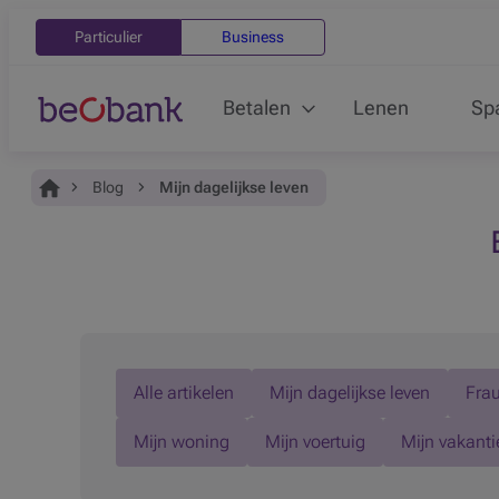
Particulier
Business
Betalen
Lenen
Sp
Je bent hier:
Home
Blog
Mijn dagelijkse leven
Alle artikelen
Mijn dagelijkse leven
Fra
Mijn woning
Mijn voertuig
Mijn vakanti