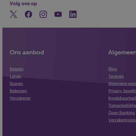
Volg ons op
Twitter
Facebook
Instagram
Ontdek ons YouTube-kanaal
Linkedin
Ons aanbod
Algemee
Betalen
Blog
Lenen
Tarieven
Sparen
Algemene voor
Beleggen
Privacy, beveil
Verzekeren
Kwetsbaarhed
Toegankelijkhe
Open Banking
Verzekeringsp