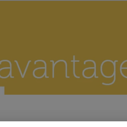
 hebben we liefst niet te veel cash op zak. Een bankkaart is zove
t, zowel om te betalen als om geld af te halen. Vooral de betal