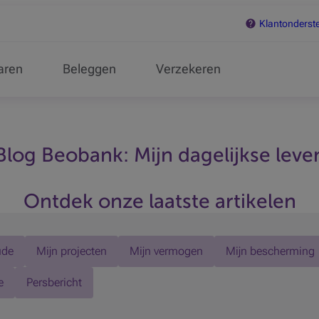
Klantonderst
aren
Beleggen
Verzekeren
Blog Beobank: Mijn dagelijkse leve
Ontdek onze laatste artikelen
ude
Mijn projecten
Mijn vermogen
Mijn bescherming
e
Persbericht