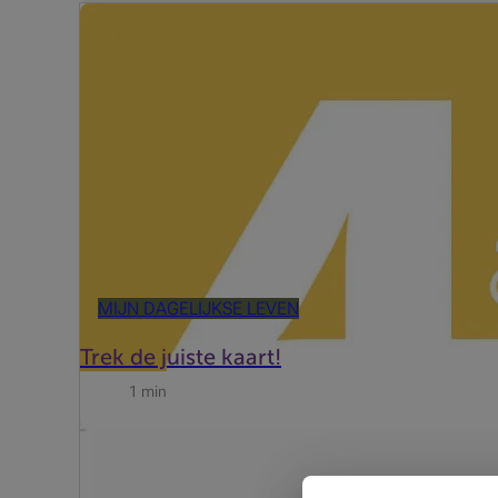
Iedereen gaat af en toe wel eens graag shoppen. En dan
maar ook een kredietkaart. Beobank biedt u een b...
MIJN DAGELIJKSE LEVEN
Trek de juiste kaart!
1 min
Belgen maken steeds vaker gebruik van hun kredietkaar
groei.