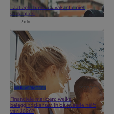
Laat oplichters uw vakantie niet
verknallen
3 min
Ondanks geopolitieke spanningen en de AI-revolutie
blijven de markten veerkrachtig. Welke thema's
zullen in de tweede helft van 2026 het verschil
maken?
MIJN VERMOGEN
09/07/2026
Financiële markten: welke
beleggingskansen in de tweede helft
van 2026?