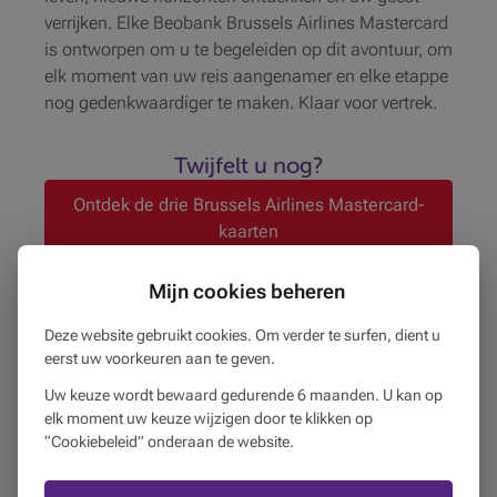
verrijken. Elke Beobank Brussels Airlines Mastercard
is ontworpen om u te begeleiden op dit avontuur, om
elk moment van uw reis aangenamer en elke etappe
nog gedenkwaardiger te maken. Klaar voor vertrek.
Twijfelt u nog?
Ontdek de drie Brussels Airlines Mastercard-
kaarten
Mijn cookies beheren
Let op, geld lenen kost ook geld
1
Deze website gebruikt cookies. Om verder te surfen, dient u
Kredietopening van onbepaalde duur, onder
eerst uw voorkeuren aan te geven.
voorbehoud van aanvaarding van uw dossier en
mits wederzijds akkoord.
Uw keuze wordt bewaard gedurende 6 maanden. U kan op
elk moment uw keuze wijzigen door te klikken op
2
Voor informatie en voorwaarden met betrekking tot
“Cookiebeleid” onderaan de website.
de Brussels Airlines-services, kunt u de
officiële
website van Brussels Airlines
raadplegen.