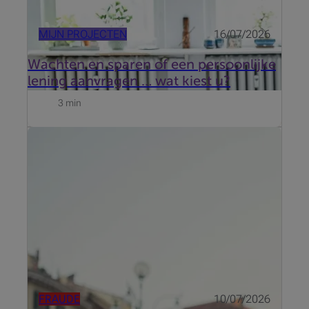
MIJN PROJECTEN
16/07/2026
Wachten en sparen of een persoonlijke
lening aanvragen … wat kiest u?
3 min
Eindelijk vakantie: zalig nietsdoen, nieuwe
horizonten verkennen en zorgeloos de dag induiken.
Die onbekommerde instelling komt oplichters goed
van pas. Uw bankkaart beschermen doet u zo.
FRAUDE
10/07/2026