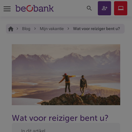
Zoeken op de site
Klant
Beobank
worden
Online
Je bent hier:
Home
Blog
Mijn vakantie
Wat voor reiziger bent u?
Wat voor reiziger bent u?
In dit artikel