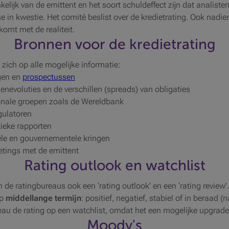
elijk van de emittent en het soort schuldeffect zijn dat analisten
sse in kwestie. Het comité beslist over de kredietrating. Ook nadi
komt met de realiteit.
Bronnen voor de kredietrating
zich op alle mogelijke informatie:
agen en
prospectussen
nevoluties en de verschillen (spreads) van obligaties
ionale groepen zoals de Wereldbank
gulatoren
tieke rapporten
ële en gouvernementele kringen
etings met de emittent
Rating outlook en watchlist
 de ratingbureaus ook een ‘rating outlook' en een ‘rating review'. 
op
middellange termijn
: positief, negatief, stabiel of in beraad 
bureau de rating op een watchlist, omdat het een mogelijke upgrad
Moody's