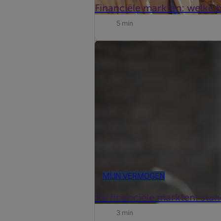
Financiële markten: welke 
5 min
Update van 19 juni 2026
MIJN VERMOGEN
De financiële markten: sta
3 min