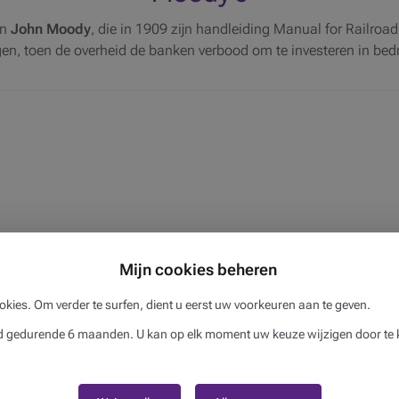
an
John Moody
, die in 1909 zijn handleiding Manual for Railroad
gen, toen de overheid de banken verbood om te investeren in bedr
Mijn cookies beheren
okies. Om verder te surfen, dient u eerst uw voorkeuren aan te geven.
gedurende 6 maanden. U kan op elk moment uw keuze wijzigen door te k