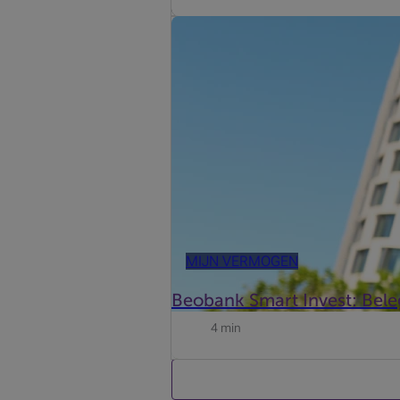
Beobank heeft zich verdiept in de dr
Roel De Buyser, Invest Advisory bij 
MIJN VERMOGEN
Beobank Smart Invest: Bele
4 min