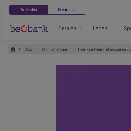
Particulier
Business
Betalen
Lenen
Sp
Je bent hier:
Home
Blog
Mijn vermogen
Hoe komt een ratingbureau t