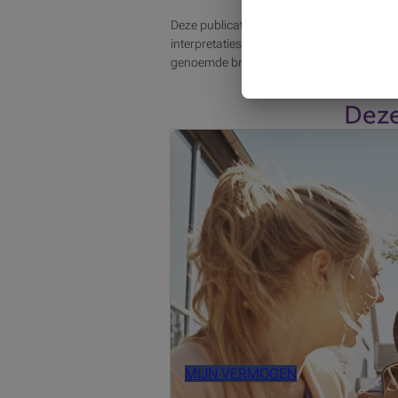
Deze publicatie bevat algemene informatie
interpretaties, afhankelijk van de situatie.
genoemde bronnen.
Deze
Ondanks geopolitieke spanningen en d
het verschil maken?
MIJN VERMOGEN