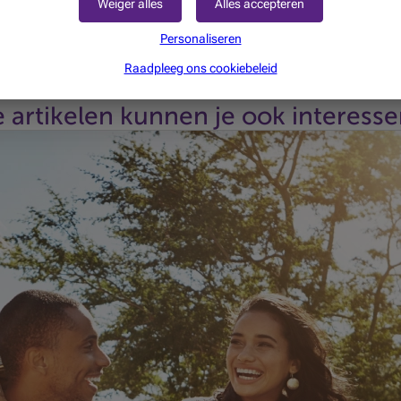
Weiger alles
Alles accepteren
 en vormt geen persoonlijk advies. Deze informatie kan veranderen of onde
Personaliseren
 Beobank is niet verantwoordelijk voor de juistheid, de volledigheid en de bi
Raadpleeg ons cookiebeleid
 artikelen kunnen je ook interesser
e AI-revolutie blijven de markten veerkrachtig. Welke thema's z