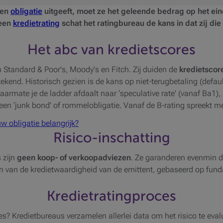
een
obligatie
uitgeeft, moet ze het geleende bedrag op het ein
 een
kredietrating
schat het ratingbureau de kans in dat zij die
Het abc van kredietscores
 Standard & Poor's, Moody's en Fitch. Zij duiden de
kredietscor
stekend. Historisch gezien is de kans op niet-terugbetaling (defaul
armate je de ladder afdaalt naar ‘speculative rate' (vanaf Ba1), st
 een ‘junk bond' of rommelobligatie. Vanaf de B-rating spreekt me
w obligatie belangrijk?
Risico-inschatting
s zijn
geen koop- of verkoopadviezen
. Ze garanderen evenmin da
gen van de kredietwaardigheid van de emittent, gebaseerd op fun
Kredietratingproces
es? Kredietbureaus verzamelen allerlei data om het risico te eva