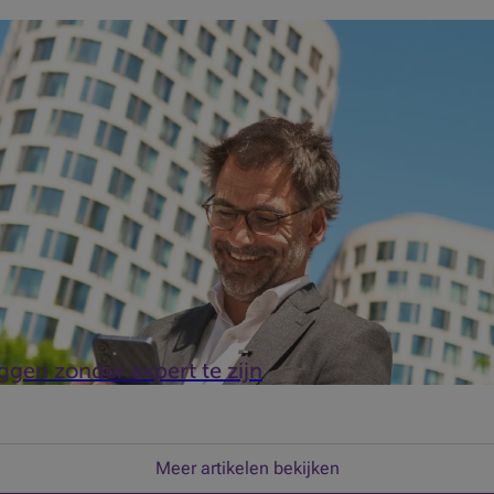
empels die rond beleggen bestaan en lanceert zij nu Beobank Sma
Beobank.
ggen zonder expert te zijn
Meer artikelen bekijken