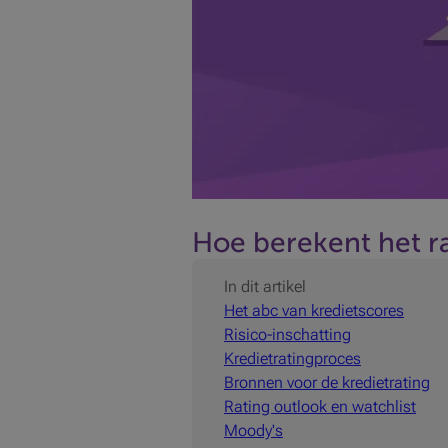
Hoe berekent het r
In dit artikel
Het abc van kredietscores
Risico-inschatting
Kredietratingproces
Bronnen voor de kredietrating
Rating outlook en watchlist
Moody's