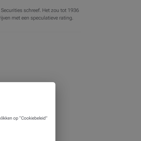
 Securities schreef. Het zou tot 1936
ijven met een speculatieve rating.
likken op “Cookiebeleid”