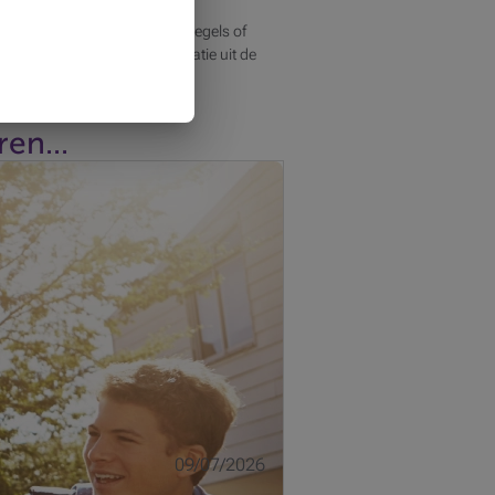
rworpen zijn aan specifieke regels of
jgewerkte versie van de informatie uit de
en...
ullen in de tweede helft van 2026
09/07/2026