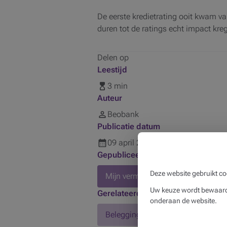
De eerste kredietrating ooit kwam v
duren tot de ratings echt impact kre
Delen op
Leestijd
3 min
Auteur
Beobank
Publicatie datum
09
april
2024
Gepubliceerd in
Deze website gebruikt co
Mijn vermogen
Uw keuze wordt bewaard 
Gerelateerde producten
onderaan de website.
Beleggingen