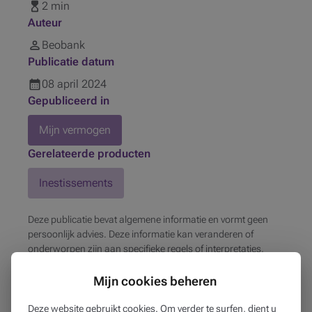
2 min
Auteur
Beobank
Publicatie datum
08
april
2024
Gepubliceerd in
Mijn vermogen
Gerelateerde producten
Inestissements
Deze publicatie bevat algemene informatie en vormt geen
persoonlijk advies. Deze informatie kan veranderen of
onderworpen zijn aan specifieke regels of interpretaties,
afhankelijk van de situatie. Beobank is niet verantwoordelijk
voor de juistheid, de volledigheid en de bijgewerkte versie van
Mijn cookies beheren
de informatie uit de genoemde bronnen.
Deze website gebruikt cookies. Om verder te surfen, dient u