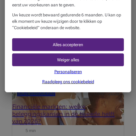
eerst uw voorkeuren aan te geven.
Deze artikelen kunnen je
Uw keuze wordt bewaard gedurende 6 maanden. U kan op
ook interesseren...
elk moment uw keuze wijzigen door te klikken op
“Cookiebeleid” onderaan de website.
Ondanks geopolitieke spanningen en de AI-revolutie
blijven de markten veerkrachtig. Welke thema's
zullen in de tweede helft van 2026 het verschil
Alles accepteren
maken?
Weiger alles
Personaliseren
Raadpleeg ons cookiebeleid
MIJN VERMOGEN
09/07/2026
Financiële markten: welke
beleggingskansen in de tweede helft
van 2026?
5 min