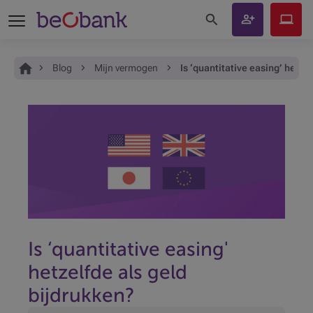
Zoeken op de site
Klant
Beobank
worden
Online
Je bent hier:
Home
Blog
Mijn vermogen
Is ‘quantitative easing’ hetze
Is ‘quantitative easing'
hetzelfde als geld
bijdrukken?