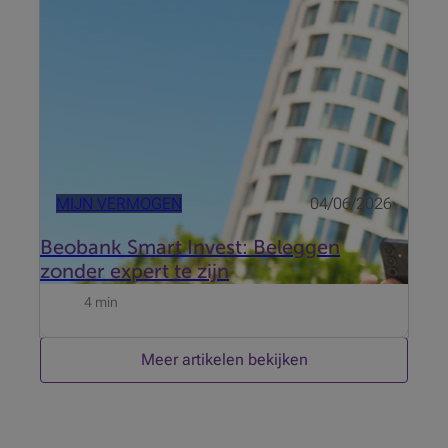
Invest. Ontdek het getuigenis van Roel De Buyser,
Invest Advisory bij Beobank.
MIJN VERMOGEN
04/06/2026
Beobank Smart Invest: Beleggen
zonder expert te zijn
4 min
Meer artikelen bekijken