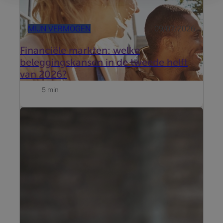
MIJN VERMOGEN
09/07/2026
Financiële markten: welke
beleggingskansen in de tweede helft
van 2026?
5 min
Update van 19 juni 2026