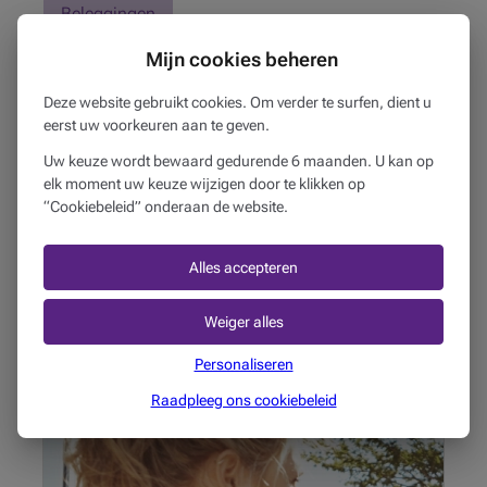
Beleggingen
Mijn cookies beheren
Deze publicatie bevat algemene informatie en vormt geen
persoonlijk advies. Deze informatie kan veranderen of
Deze website gebruikt cookies. Om verder te surfen, dient u
onderworpen zijn aan specifieke regels of interpretaties,
eerst uw voorkeuren aan te geven.
afhankelijk van de situatie. Beobank is niet verantwoordelijk
Uw keuze wordt bewaard gedurende 6 maanden. U kan op
voor de juistheid, de volledigheid en de bijgewerkte versie van
elk moment uw keuze wijzigen door te klikken op
de informatie uit de genoemde bronnen.
“Cookiebeleid” onderaan de website.
Deze artikelen kunnen je
Alles accepteren
ook interesseren...
Ondanks geopolitieke spanningen en de AI-revolutie
Weiger alles
blijven de markten veerkrachtig. Welke thema's
Personaliseren
zullen in de tweede helft van 2026 het verschil
maken?
Raadpleeg ons cookiebeleid