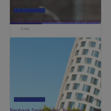
MIJN VERMOGEN
19/06/2026
De financiële markten: stand van zaken
3 min
Beobank heeft zich verdiept in de drempels die rond
beleggen bestaan en lanceert zij nu Beobank Smart
Invest. Ontdek het getuigenis van Roel De Buyser,
Invest Advisory bij Beobank.
MIJN VERMOGEN
04/06/2026
Beobank Smart Invest: Beleggen