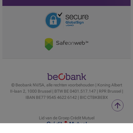
© Beobank NV/SA, alle rechten voorbehouden | Koning Albert
II-laan 2, 1000 Brussel | BTW BE 0401.517.147 | RPR Brussel |
IBAN BE77 9545 4622 6142 | BIC CTBKBEBX
Lid van de Groep Crédit Mutuel