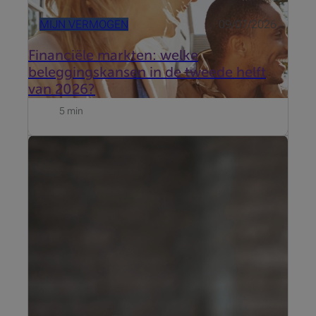
MIJN VERMOGEN
09/07/2026
Financiële markten: welke
beleggingskansen in de tweede helft
van 2026?
5 min
Update van 19 juni 2026