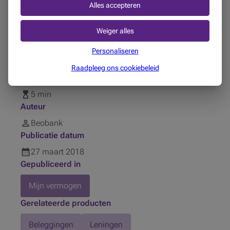
aftrek levert een belastingvermindering op van 30%.
Alles accepteren
De intresten op uw lening voor een tweede woning
Weiger alles
mag u aftrekken van uw kadastraal inkomen.
Personaliseren
Delen op
Raadpleeg ons cookiebeleid
Leestijd
5 min
Auteur
Beobank
Publicatie datum
27
maart
2018
Gepubliceerd in
Mijn vermogen
Gerelateerde producten
Beleggingen
Leningen