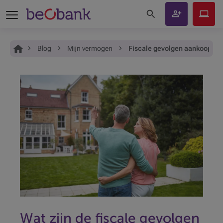
Zoeken op de site
Klant
Beobank
worden
Online
Je bent hier:
Home
Blog
Mijn vermogen
Fiscale gevolgen aankoop 2d
Wat zijn de fiscale gevolgen