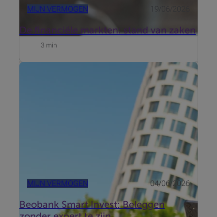
MIJN VERMOGEN
19/06/2026
De financiële markten: stand van zaken
3 min
Beobank heeft zich verdiept in de drempels die rond
beleggen bestaan en lanceert zij nu Beobank Smart
Invest. Ontdek het getuigenis van Roel De Buyser,
Invest Advisory bij Beobank.
MIJN VERMOGEN
04/06/2026
Beobank Smart Invest: Beleggen
zonder expert te zijn