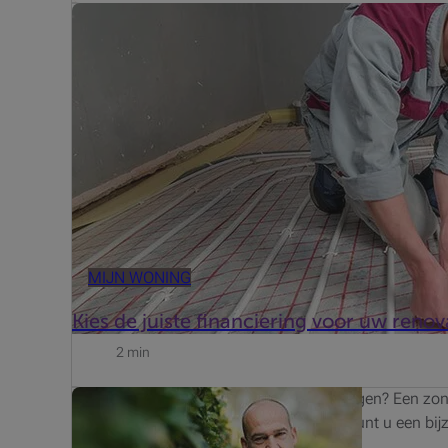
Let op, geld lenen kost ook geldOm de renovatie van u
het bedrag dat u wenst te lenen en de duur van de len.
MIJN WONING
Kies de juiste financiering voor uw renov
2 min
Wilt u een oude verwarmingsketel vervangen? Een zon
uitvoeren om energie te besparen? Dan kunt u een bijz