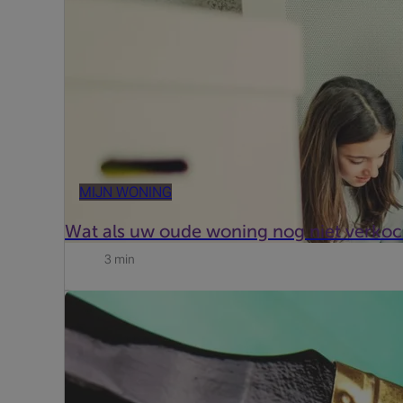
MIJN WONING
Wat als uw oude woning nog niet verkoch
3 min
Vandaag is investeren in dubbel glas nog niet verplich
goed aan om te starten met de isolatie van de ramen. .