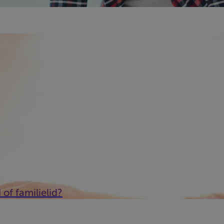
 overeenkomst af te sluiten, maar het vermijdt wel discussies en 
of familielid?