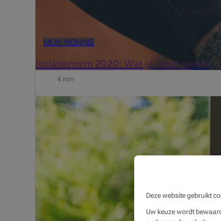
MIJN WONING
Isolatienorm 2020: Wat je moet weten
4 min
Een groene lening kunnen we het best omschrijven al
hoogrendementsketel, isolatie enzovoort. Met een ecok
Deze website gebruikt co
Uw keuze wordt bewaard 