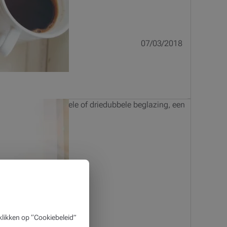
07/03/2018
zonnepanelen, dubbele of driedubbele beglazing, een
likken op “Cookiebeleid”