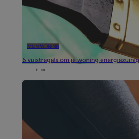
MIJN WONING
6 vuistregels om je woning energiezuini
6 min
Wat je vooraf moet weten is dat nieuwbouwwoningen di
hebben. Hiermee zijn zij in orde met de Isolatienorm 20