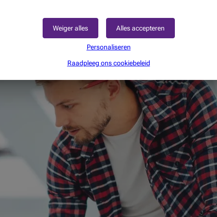
Weiger alles
Alles accepteren
en?
Personaliseren
Raadpleeg ons cookiebeleid
j de meeste banken kiezen tussen twee soorten leningen: een hypo
sie...