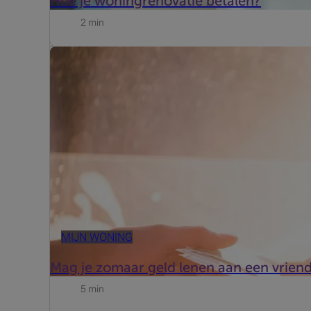
Hoe je woningrenovatie betalen?
2 min
Wettelijk gezien ben je niet verplicht om een papieren
bestaat de mogelijkheid dat de bank een lening w...
MIJN WONING
Mag je zomaar geld lenen aan een vriend 
5 min