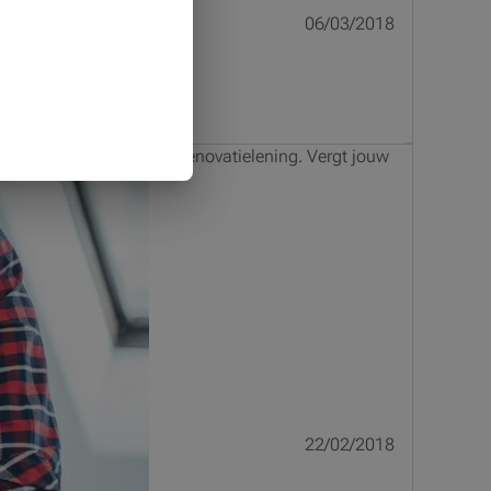
06/03/2018
thecair krediet of een renovatielening. Vergt jouw
22/02/2018