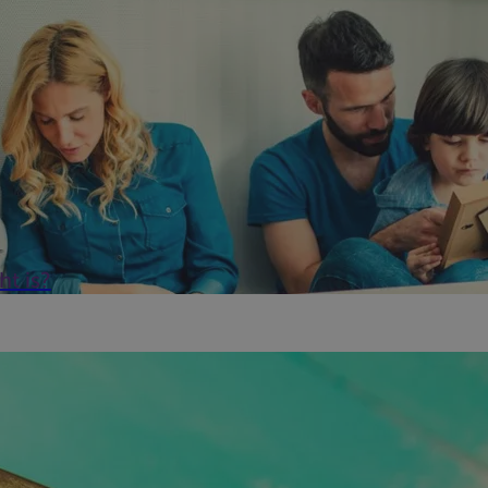
t is?
t, maar vanaf 2020 is dat wel het geval in Vlaanderen. Wie zijn 
..