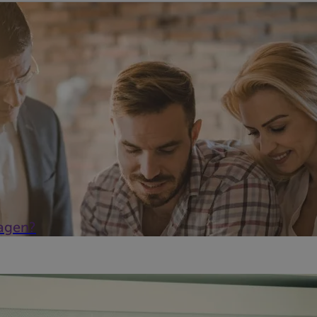
 rekening op naam van de huurder worden geplaatst. De intreste
eric...
ragen?
t van 7% voor de aankoop van een gezinswoning. De voorwaarde is
dt ...