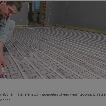
w vastgoed te financieren hebt u de keuze uit diverse kredietmog
..
atie
neboiler installeren? Zonnepanelen of een warmtepomp plaatsen
onder ...