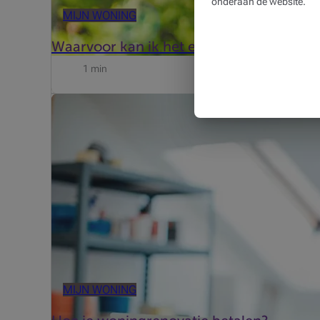
onderaan de website.
MIJN WONING
Waarvoor kan ik het ecokrediet gebruik
1 min
Voor de financiering van verbouwingswerken kan je bi
verbouwing een groot bedrag, dan wordt vaak een klas
MIJN WONING