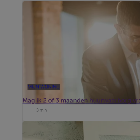
De huurwaarborg moet bij de bank op een geblokkeerde
van het huurcontract dat de huurder schade heeft aang
MIJN WONING
Mag ik 2 of 3 maanden huurwaarborg v
3 min
In Vlaanderen geldt sinds 1 juni een registratierech
woning of een bouwgrond. Hebben ze die wel, dan wor