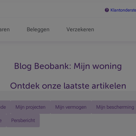
Klantonderst
aren
Beleggen
Verzekeren
Blog Beobank: Mijn woning
Ontdek onze laatste artikelen
ude
Mijn projecten
Mijn vermogen
Mijn bescherming
e
Persbericht