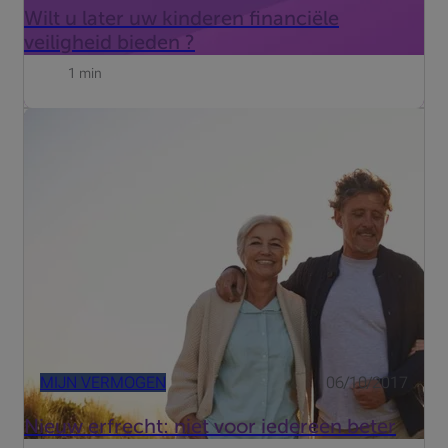
Wilt u later uw kinderen financiële
veiligheid bieden ?
1 min
Tot nu toe hing de erfrechtelijke reserve af van het aantal
kinderen. Voortaan zal elke ouder vrij kunnen beschikken
over de helft van zijn goederen, ongeacht het aantal
kinderen.
MIJN VERMOGEN
06/10/2017
Nieuw erfrecht: niet voor iedereen beter