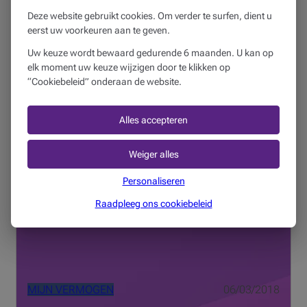
Deze website gebruikt cookies. Om verder te surfen, dient u
MIJN VERMOGEN
27/03/2018
eerst uw voorkeuren aan te geven.
Uw keuze wordt bewaard gedurende 6 maanden. U kan op
Wat zijn de fiscale gevolgen van de
elk moment uw keuze wijzigen door te klikken op
aankoop van een tweede woning?
“Cookiebeleid” onderaan de website.
5 min
Alles accepteren
"Maar door de jaren merkte ik dat zo'n spaarboekje ook
nadelen heeft. Er kan weinig aan veranderd worden en
Weiger alles
het kan niet beheerd worden door een derde persoon."
Personaliseren
Raadpleeg ons cookiebeleid
MIJN VERMOGEN
06/03/2018