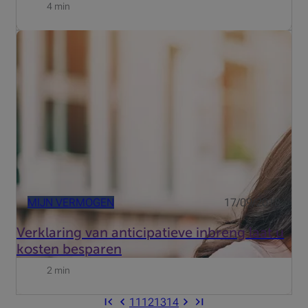
4 min
Aanstaande koppels zijn juridisch nog altijd vreemden
voor mekaar. Dat belet hen niet om samen aankopen te
doen, net zoals twee vrienden of twee zakenpartners dat
kunnen. Ze verwerven het goed dan in onverdeeldheid. In
de ...
MIJN VERMOGEN
17/09/2018
Verklaring van anticipatieve inbreng laat u
kosten besparen
2 min
11
12
13
14