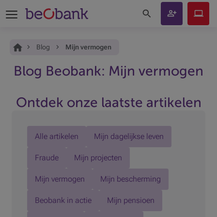
Zoeken op de site
Klant
Beobank
worden
Online
Je bent hier:
Home
Blog
Mijn vermogen
Blog Beobank: Mijn vermogen
Ontdek onze laatste artikelen
Alle artikelen
Mijn dagelijkse leven
Fraude
Mijn projecten
Mijn vermogen
Mijn bescherming
Beobank in actie
Mijn pensioen