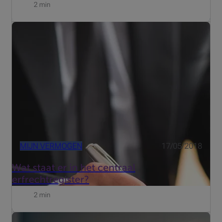
2 min
Het centraal erfrechtregister wordt bijgehouden door de
Koninklijke Federatie van het Belgisch Notariaat. Het
bevat alle akten en attesten van erfopvolging en de
Europese erfrechtverklaringen die door een notaris
worden op...
MIJN VERMOGEN
17/05/2018
Wat staat er in het centraal
erfrechtregister?
2 min
Duurzaam beleggen heeft de voorbije decennia evenwel