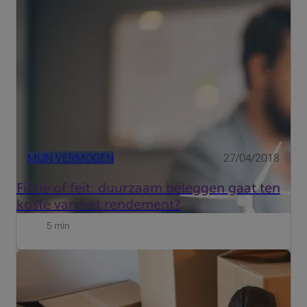
een lange weg afgelegd. Thema's zoals de manier
waarop bedrijven omgaan met klimaatverandering of hoe
ze hun werknemers behandelen en een echt menselijk
kapitaal tot sta...
MIJN VERMOGEN
27/04/2018
Fictie of feit: duurzaam beleggen gaat ten
koste van het rendement?
5 min
In het Brusselse Gewest moet bij aankoop van een
gezinswoning nog altijd 12,5% registratierechten worden
betaald. Maar daar geldt sinds 1 januari 2017 wel een
korting voor wie een gezinswoning van minder dan