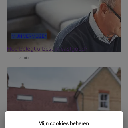
MIJN VERMOGEN
12/04/2018
Hoe belegt u best in vastgoed?
3 min
Wie vastgoed bezit, komt onvermijdelijk in contact met
de fiscus. Zo ontvangen eigenaars elk jaar een
aanslagbiljet voor de onroerende voorheffing, in de
volksmond ook bekend als de grondbelastingen. Dat
geldt zowel voor d...
Mijn cookies beheren