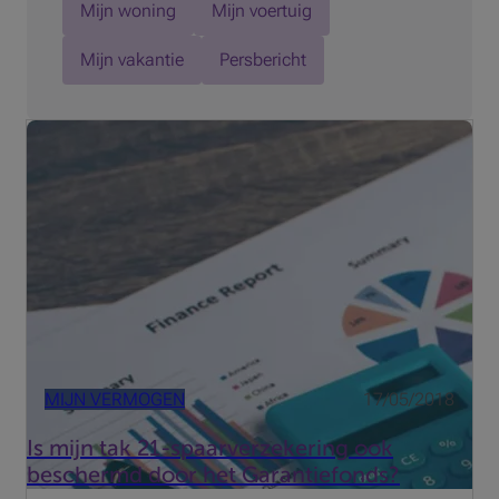
Mijn woning
Mijn voertuig
Mijn vakantie
Persbericht
De bescherming van het Garantiefonds op spaargeld bij
de bank is genoegzaam bekend. Gaat een financiële
instelling over de kop, dan garandeert de overheid dat de
consument zijn tegoeden op het geheel van
zichtrekeningen, s...
MIJN VERMOGEN
17/05/2018
Is mijn tak 21-spaarverzekering ook
beschermd door het Garantiefonds?