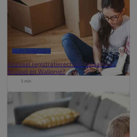
500.000 euro k...
MIJN VERMOGEN
13/04/2018
Hoeveel registratierechten betaal ik in
Brussel en Wallonië?
3 min
Vastgoed is tastbaar. In onze gedigitaliseerde wereld
geeft dat veel mensen een houvast. De verhuring ervan
levert ook een regelmatig inkomen op, dat bovendien
jaarlijks wordt aangepast aan de gestegen levensduurte.
En int...